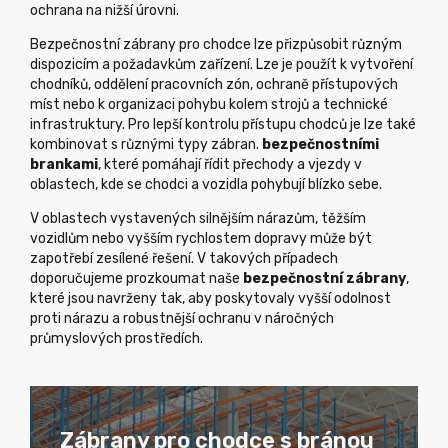
ochrana na nižší úrovni.
Bezpečnostní zábrany pro chodce lze přizpůsobit různým
dispozicím a požadavkům zařízení. Lze je použít k vytvoření
chodníků, oddělení pracovních zón, ochraně přístupových
míst nebo k organizaci pohybu kolem strojů a technické
infrastruktury. Pro lepší kontrolu přístupu chodců je lze také
kombinovat s různými typy zábran.
bezpečnostními
brankami
, které pomáhají řídit přechody a vjezdy v
oblastech, kde se chodci a vozidla pohybují blízko sebe.
V oblastech vystavených silnějším nárazům, těžším
vozidlům nebo vyšším rychlostem dopravy může být
zapotřebí zesílené řešení. V takových případech
doporučujeme prozkoumat naše
bezpečnostní zábrany
,
které jsou navrženy tak, aby poskytovaly vyšší odolnost
proti nárazu a robustnější ochranu v náročných
průmyslových prostředích.
Zábrany pro chodce s bránou
Zábrany pro chodce s bránou