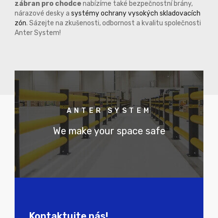
zábran pro chodce
nabízíme také bezpečnostní brány,
nárazové desky a
systémy ochrany vysokých skladovacích
zón
. Sázejte na zkušenosti, odbornost a kvalitu společnosti
Anter System!
ANTER SYSTEM
We make your space safe
Kontaktujte nás!