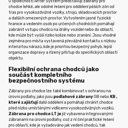
U společnosti Anter System představují zábrany pro
chodce lehké, ale odolné řešení pro oddělení pěších zón od
tras pro vysokozdvižné vozíky, strojů, skladovacích prostor
a dalších omezených prostor. Vytvořením jasné fyzické
hranice a vedením osob po určených chodnících pomáhají
zabránit vstupu chodců na dráhy vozidel nebo do oblastí,
kde může být vyšší riziko kolize nebo zranění. Jsou vhodné
zejména pro místa vystavená převážně kontaktu s nízkou
intenzitou nárazů, kde je prioritou bezpečný pohyb, lepší
organizace dopravy a řízený přístup do specifických oblastí
objektu.
Flexibilní ochrana chodců jako
součást kompletního
bezpečnostního systému
Zábrany pro chodce lze také kombinovat s ochranou na
úrovni podlahy, jako jsou
podlahové zábrany
GB nebo
KB
,
které zajišťují
další oddělení a pomáhají chránit chodce
před nízko umístěnými vidlicemi vysokozdvižných vozíků.
Zábrana pro chodce LT je
již vybavena integrovanými
zábranami na úrovni podlahy, což z ní činí praktické řešení
pro oblasti, kde je vyžadováno jak vedení chodců, tak