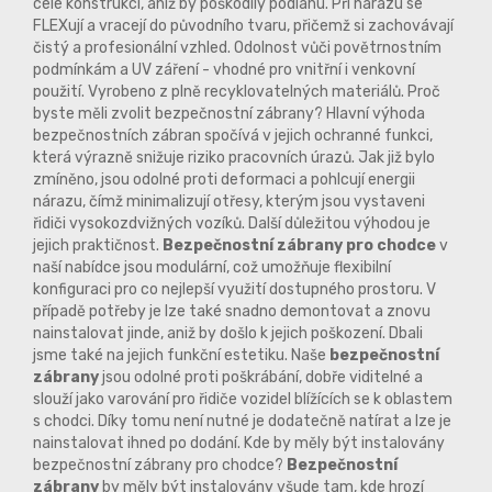
celé konstrukci, aniž by poškodily podlahu. Při nárazu se
FLEXují a vracejí do původního tvaru, přičemž si zachovávají
čistý a profesionální vzhled. Odolnost vůči povětrnostním
podmínkám a UV záření - vhodné pro vnitřní i venkovní
použití. Vyrobeno z plně recyklovatelných materiálů. Proč
byste měli zvolit bezpečnostní zábrany? Hlavní výhoda
bezpečnostních zábran spočívá v jejich ochranné funkci,
která výrazně snižuje riziko pracovních úrazů. Jak již bylo
zmíněno, jsou odolné proti deformaci a pohlcují energii
nárazu, čímž minimalizují otřesy, kterým jsou vystaveni
řidiči vysokozdvižných vozíků. Další důležitou výhodou je
jejich praktičnost.
Bezpečnostní zábrany pro chodce
v
naší nabídce jsou modulární, což umožňuje flexibilní
konfiguraci pro co nejlepší využití dostupného prostoru. V
případě potřeby je lze také snadno demontovat a znovu
nainstalovat jinde, aniž by došlo k jejich poškození. Dbali
jsme také na jejich funkční estetiku. Naše
bezpečnostní
zábrany
jsou odolné proti poškrábání, dobře viditelné a
slouží jako varování pro řidiče vozidel blížících se k oblastem
s chodci. Díky tomu není nutné je dodatečně natírat a lze je
nainstalovat ihned po dodání. Kde by měly být instalovány
bezpečnostní zábrany pro chodce?
Bezpečnostní
zábrany
by měly být instalovány všude tam, kde hrozí