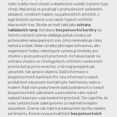
riziko srážky mezi chodci a skladovými vozidly či jinými typy
strojů. Nejčastěji se používají v průmyslových zařízeních,
skladech, výrobních halách, na parkovištích, letištích, v
logistických centrech a na všech typech vnitřních
dopravních tras. Skvěle se hodí také jako
ochrana
nakládacích ramp
. Instalace
bezpečnostní bariéry
na
těchto místech účinně odděluje pohyb chodců od
potenciálně nebezpečných zón, čímž minimalizuje riziko
nehod a srážek. Naše výrobky plní nejen ochrannou, ale i
organizační funkci, neboť jasně vymezují chodníky pro
chodce v průmyslových prostorech. Instalace bariér na
ochranu chodců ve strategických vnitřních i venkovních
prostorách je proto investicí, z níž mají prospěch jak
uživatelé, tak správci objektů. Další informace o
bezpečnostních bariérách Pro více informací o našich
produktech nás prosím kontaktujte telefonicky nebo e-
mailem. Rádi vám poskytneme další podrobnosti o našich
bezpečnostních zábranách a pomůžeme vám vybrat
nejlepší řešení pro vaše konkrétní prostředí. Tím zajistíte, že
vaše zařízení bude zabezpečeno co nejefektivnějším
způsobem. Zveme vás také k prozkoumání zbytku našeho
sortimentu. Kromě vysoce kvalitních
bezpečnostních