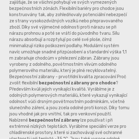
zajišťuje, že se všichni pohybují ve svých vymezených
bezpečnostních zónách. Flexibilní bariéry pro chodce jsou
konstruovány tak, aby zohledňovaly potenciální nebezpečí
ze strany vysokozdvižných vozíků nebo přepravovaného
zboží. Díky své výjimečné odolnosti proti nárazu se při
nárazu prohnou a poté se vrátí do původního tvaru. Sílu
nárazu absorbují a rozptylují po celé své ploše, čímž
minimalizují riziko poškození podlahy. Modulární systém
navíc umožňuje snadné přizpůsobení a standardní výška 1,1
m zabraňuje chodcům v přelezení zábran. Zábrany jsou
vyrobeny z odolného, povětrnostním vlivům odolného
polymerového materiálu, který je plně recyklovatelný.
Bezpečnostní zábrany - prvotřídní kvalita zpracování Proč
zvolit flexibilní
bezpečnostní zábrany pro chodce
?
Především kvůli jejich vynikající kvalitě. Vyrábíme je z
odolných polymerových materiálů, které vykazují vynikající
odolnost vůči drsným povětrnostním podmínkám, včetně
slunečního záření, a jsou zcela odolné proti korozi. Díky tomu
jsou vhodné jak pro vnitřní, tak pro venkovní použití.
Nabízené
bezpečnostní zábrany
lze používat i při
extrémně nízkých teplotách. Vyrábíme speciální verze pro
chladírenské prostory, které si zachovávají své ochranné
vlastnosti i při teplotě -35 °C. Jsou také vysoce odolné