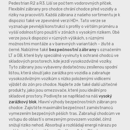
Pedestrian R2 a R3. Liší se počtem vodorovných příček.
Flexibilní zábrany pro chodce chrání chodce před vozidly a
riziky na pracovišti. Každá zábrana z našeho sortimentu je k
dispozici také ve zpevněné verzi HD+. Tato verze se
vyznačuje pevnější konstrukcí s profily o větším průměru a
vyšší odolností pro použití v zónách s vysokým rizikem. Obě
verze jsou k dispozici v různých výškách, s různými
možnostmi montáže a v barevných variantách – žluté a
černé. Nabízíme také
bezpečnostní zábrany
s označením
LT a GB, které byly speciálně vyvinuty k ochraně chodců ve
skladových prostorech, kde jezdí vysokozdvižné vozíky.
Tyto zábrany jsou vybaveny dodatečnou zesílenou spodní
lištou, která slouží jako zarážka pro vozidla a zabraňuje
vysokozdvižným vozíkům s nízko položenými vidlicemi
vjíždět do zón pro chodce. Najdete zde také další užitečné
produkty, jako jsou omezovače, které jsou ideální pro
skladové prostory. Podívejte se například na náš
vysoký
zarážkový blok
. Hlavní výhody bezpečnostních zábran pro
chodce: Zajistěte maximální bezpečnost zaměstnanců
vymezením bezpečných pěších tras. Zabraňují chodcům ve
vstupu do oblastí s omezeným provozem vozidel, čímž
snižují riziko nehod. Absorbují a rozkládají energii nárazu po