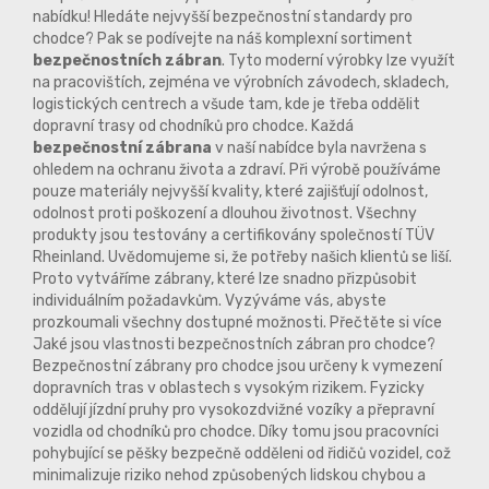
nabídku! Hledáte nejvyšší bezpečnostní standardy pro
chodce? Pak se podívejte na náš komplexní sortiment
bezpečnostních zábran
. Tyto moderní výrobky lze využít
na pracovištích, zejména ve výrobních závodech, skladech,
logistických centrech a všude tam, kde je třeba oddělit
dopravní trasy od chodníků pro chodce. Každá
bezpečnostní zábrana
v naší nabídce byla navržena s
ohledem na ochranu života a zdraví. Při výrobě používáme
pouze materiály nejvyšší kvality, které zajišťují odolnost,
odolnost proti poškození a dlouhou životnost. Všechny
produkty jsou testovány a certifikovány společností TÜV
Rheinland. Uvědomujeme si, že potřeby našich klientů se liší.
Proto vytváříme zábrany, které lze snadno přizpůsobit
individuálním požadavkům. Vyzýváme vás, abyste
prozkoumali všechny dostupné možnosti. Přečtěte si více
Jaké jsou vlastnosti bezpečnostních zábran pro chodce?
Bezpečnostní zábrany pro chodce jsou určeny k vymezení
dopravních tras v oblastech s vysokým rizikem. Fyzicky
oddělují jízdní pruhy pro vysokozdvižné vozíky a přepravní
vozidla od chodníků pro chodce. Díky tomu jsou pracovníci
pohybující se pěšky bezpečně odděleni od řidičů vozidel, což
minimalizuje riziko nehod způsobených lidskou chybou a