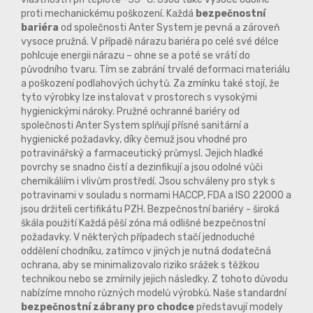
proti mechanickému poškození. Každá
bezpečnostní
bariéra
od společnosti Anter System je pevná a zároveň
vysoce pružná. V případě nárazu bariéra po celé své délce
pohlcuje energii nárazu – ohne se a poté se vrátí do
původního tvaru. Tím se zabrání trvalé deformaci materiálu
a poškození podlahových úchytů. Za zmínku také stojí, že
tyto výrobky lze instalovat v prostorech s vysokými
hygienickými nároky. Pružné ochranné bariéry od
společnosti Anter System splňují přísné sanitární a
hygienické požadavky, díky čemuž jsou vhodné pro
potravinářský a farmaceutický průmysl. Jejich hladké
povrchy se snadno čistí a dezinfikují a jsou odolné vůči
chemikáliím i vlivům prostředí. Jsou schváleny pro styk s
potravinami v souladu s normami HACCP, FDA a ISO 22000 a
jsou držiteli certifikátu PZH. Bezpečnostní bariéry - široká
škála použití Každá pěší zóna má odlišné bezpečnostní
požadavky. V některých případech stačí jednoduché
oddělení chodníku, zatímco v jiných je nutná dodatečná
ochrana, aby se minimalizovalo riziko srážek s těžkou
technikou nebo se zmírnily jejich následky. Z tohoto důvodu
nabízíme mnoho různých modelů výrobků. Naše standardní
bezpečnostní zábrany pro chodce
představují modely