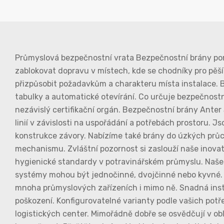
Průmyslová bezpečnostní vrata Bezpečnostní brány pomá
zablokovat dopravu v místech, kde se chodníky pro pěší 
přizpůsobit požadavkům a charakteru místa instalace. B
tabulky a automatické otevírání. Co určuje bezpečnost
nezávislý certifikační orgán. Bezpečnostní brány Anter
linií v závislosti na uspořádání a potřebách prostoru. 
konstrukce závory. Nabízíme také brány do úzkých průc
mechanismu. Zvláštní pozornost si zaslouží naše inova
hygienické standardy v potravinářském průmyslu. Naše 
systémy mohou být jednočinné, dvojčinné nebo kyvné. 
mnoha průmyslových zařízeních i mimo ně. Snadná instal
poškození. Konfigurovatelné varianty podle vašich potř
logistických center. Mimořádně dobře se osvědčují v ob