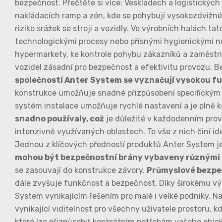
bezpečnost. Přečtěte si více: Veskladech a logistickýc
nakládacích ramp a zón, kde se pohybují vysokozdvižné
riziko srážek se stroji a vozidly. Ve výrobních halách 
technologickými procesy nebo přísnými hygienickými 
hypermarkety, ke kontrole pohybu zákazníků a zaměstnan
vozidel zásadní pro bezpečnost a efektivitu provozu. 
společností Anter System se vyznačují vysokou f
konstrukce umožňuje snadné přizpůsobení specifickým
systém instalace umožňuje rychlé nastavení a je plně ko
snadno používaly, což
je důležité v každodenním prov
intenzivně využívaných oblastech. To vše z nich činí i
Jednou z klíčových předností produktů Anter System je 
mohou být bezpečnostní brány vybaveny různými
se zasouvají do konstrukce závory.
Průmyslové bezpeč
dále zvyšuje funkčnost a bezpečnost. Díky širokému v
System vynikajícím řešením pro malé i velké podniky. N
vynikající viditelnost pro všechny uživatele prostoru,
které lze přizpůsobit konkrétním potřebám vašeho objek