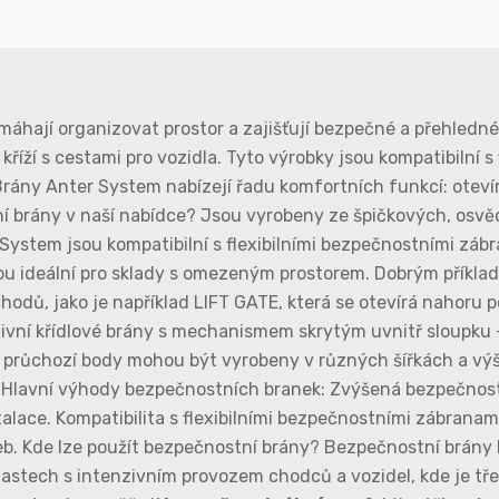
hají organizovat prostor a zajišťují bezpečné a přehledné 
kříží s cestami pro vozidla. Tyto výrobky jsou kompatibilní 
rány Anter System nabízejí řadu komfortních funkcí: otevír
ní brány v naší nabídce? Jsou vyrobeny ze špičkových, osv
 System jsou kompatibilní s flexibilními bezpečnostními zá
Jsou ideální pro sklady s omezeným prostorem. Dobrým příkla
hodů, jako je například LIFT GATE, která se otevírá nahor
tivní křídlové brány s mechanismem skrytým uvnitř sloupku 
průchozí body mohou být vyrobeny v různých šířkách a výšk
Hlavní výhody bezpečnostních branek: Zvýšená bezpečnost 
ace. Kompatibilita s flexibilními bezpečnostními zábranami
eb. Kde lze použít bezpečnostní brány? Bezpečnostní brány 
lastech s intenzivním provozem chodců a vozidel, kde je tře