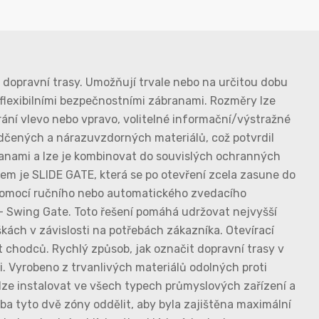
dopravní trasy. Umožňují trvale nebo na určitou dobu
s flexibilními bezpečnostními zábranami. Rozměry lze
ání vlevo nebo vpravo, volitelné informační/výstražné
ědčených a nárazuvzdorných materiálů, což potvrdil
branami a lze je kombinovat do souvislých ochranných
dem je SLIDE GATE, která se po otevření zcela zasune do
u pomocí ručního nebo automatického zvedacího
- Swing Gate. Toto řešení pomáhá udržovat nejvyšší
ách v závislosti na potřebách zákazníka. Otevírací
chodců. Rychlý způsob, jak označit dopravní trasy v
. Vyrobeno z trvanlivých materiálů odolných proti
lze instalovat ve všech typech průmyslových zařízení a
ba tyto dvě zóny oddělit, aby byla zajištěna maximální