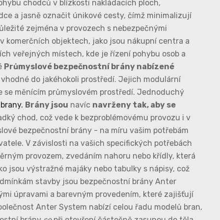
pohybu chodců v blízkosti nakládacích ploch,
ce a jasně označit únikové cesty, čímž minimalizují
je důležité zejména v provozech s nebezpečnými
 v komerčních objektech, jako jsou nákupní centra a
ích veřejných místech, kde je řízení pohybu osob a
né
Průmyslové bezpečnostní brány nabízené
 vhodné do jakéhokoli prostředí. Jejich modulární
le se měnícím průmyslovém prostředí. Jednoduchý
brany.
Brány jsou
navíc
navrženy tak, aby se
hladký chod, což vede k bezproblémovému provozu i v
myslové bezpečnostní brány - na míru vašim potřebám
tele. V závislosti na vašich specifických potřebách
rným provozem, zvedáním nahoru nebo křídly, která
ko jsou výstražné majáky nebo tabulky s nápisy, což
podmínkám stavby jsou bezpečnostní brány Anter
vými úpravami a barevným provedením, které zajišťují
Společnost Anter System nabízí celou řadu modelů bran,
nostní brány
se
při otevření částečně zasunou do těla