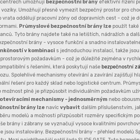
h centrech umožňují
bezpečnostní brány
efektivní řízení 
 vozíky. Umožňují přesně vymezit bezpečný prostor pro chod
tato vrata oddělují pracovní zóny od dopravních cest - což 
normami.
Průmyslové bezpečnostní brány lze
použít také
ců. Tyto brány najdete také na letištích, nádražích a dalš
Bezpečnostní brány - vysoce funkční a snadno instalovatel
unkčností v kombinaci
s jednoduchou instalací, takže jsou
 prostorovým požadavkům - což je důležité zejména v rych
mpatibilní s řešeními, která poskytují naše
bezpečnostní zá
ozu. Spolehlivé mechanismy otevírání a zavírání zajišťují 
deální řešení pro každý sklad nebo logistické centrum. Prů
možnost plně je přizpůsobit individuálním požadavkům uživa
 otevíracími mechanismy - jednosměrným
nebo obousmě
nostní brány lze
navíc
vybavit
dalším příslušenstvím, ja
ýběru modelů a možnosti přizpůsobit rozměry specifickým 
aše brány i zábrany se vyznačují vysoce kvalitními povrcho
 kde jsou instalovány. Bezpečnostní brány - přehled modelů 
tu. Mezi nejoblíbenější patří řada SLIDE GATE. Tyto bezpeč