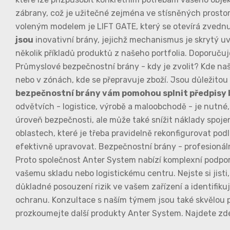
zábrany, což je užitečné zejména ve stísněných prostor
voleným modelem je LIFT GATE, který se otevírá zvednut
jsou
inovativní brány, jejichž mechanismus je skrytý uv
několik příkladů produktů z našeho portfolia. Doporuč
Průmyslové bezpečnostní brány - kdy je zvolit? Kde naš
nebo v zónách, kde se přepravuje zboží. Jsou důležitou
bezpečnostní brány vám pomohou splnit předpisy b
odvětvích - logistice, výrobě a maloobchodě - je nutn
úroveň bezpečnosti, ale může také snížit náklady spojen
oblastech, které je třeba pravidelně rekonfigurovat pod
efektivně upravovat. Bezpečnostní brány - profesionáln
Proto společnost Anter System nabízí komplexní podporu
vašemu skladu nebo logistickému centru. Nejste si jis
důkladné posouzení rizik ve vašem zařízení a identifikuj
ochranu. Konzultace s naším týmem jsou také skvělou příl
prozkoumejte další produkty Anter System. Najdete zde