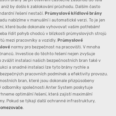
 aniž by došlo k zablokování průchodu. Dalším často
ndardní řešení nestačí.
Průmyslové křídlové brány
adu nabízíme v manuální i automatické verzi. To je jen
ení, které bude dokonale vyhovovat vašim potřebám!
eba řídit pohyb chodců v blízkosti průmyslových strojů
etů mezi pracovníky a vozidly.
Průmyslové
slové
normy pro bezpečnost na pracovišti. V mnoha
tnanců. Investice do těchto řešení nejen zvyšuje
o zvážit instalaci našich bezpečnostních bran také v
kci a snadné instalaci lze tyto brány rychle a
í bezpečných pracovních podmínek a efektivity provozu.
čnostních bran, které jsou dokonale přizpůsobeny
ný odborníky společnosti Anter System poskytuje
rhneme optimální řešení, která zajistí maximální
my. Pokud se týkají další ochranné infrastruktury,
omezovače.