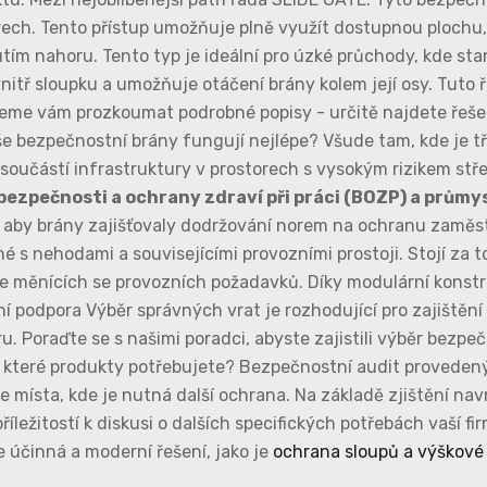
ech. Tento přístup umožňuje plně využít dostupnou plochu,
ím nahoru. Tento typ je ideální pro úzké průchody, kde sta
nitř sloupku a umožňuje otáčení brány kolem její osy. Tuto ř
ujeme vám prozkoumat podrobné popisy - určitě najdete řeš
e bezpečnostní brány fungují nejlépe? Všude tam, kde je tř
 součástí infrastruktury v prostorech s vysokým rizikem stř
ezpečnosti a ochrany zdraví při práci (BOZP) a průmy
é, aby brány zajišťovaly dodržování norem na ochranu zaměs
é s nehodami a souvisejícími provozními prostoji. Stojí za t
le měnících se provozních požadavků. Díky modulární konstru
í podpora Výběr správných vrat je rozhodující pro zajištěn
. Poraďte se s našimi poradci, abyste zajistili výběr bezpe
ti, které produkty potřebujete? Bezpečnostní audit provede
e místa, kde je nutná další ochrana. Na základě zjištění nav
ežitostí k diskusi o dalších specifických potřebách vaší fir
 účinná a moderní řešení, jako je
ochrana sloupů a výškové