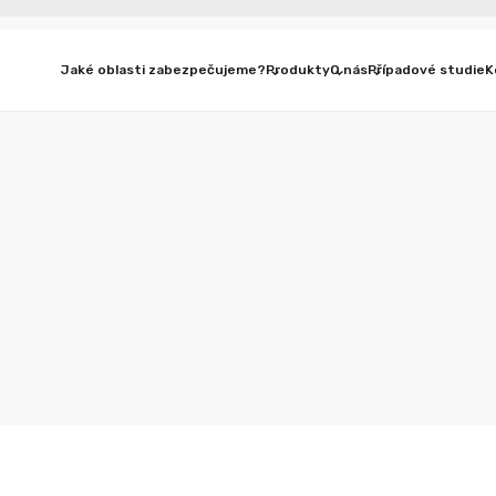
Jaké oblasti zabezpečujeme?
Produkty
O nás
Případové studie
K