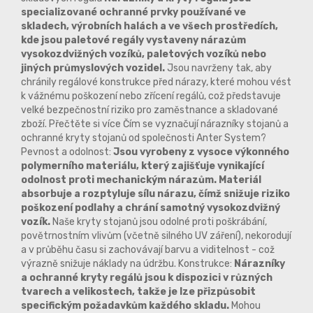
specializované ochranné prvky používané ve
skladech, výrobních halách a ve všech prostředích,
kde jsou paletové regály vystaveny nárazům
vysokozdvižných vozíků, paletových vozíků nebo
jiných průmyslových vozidel.
Jsou navrženy tak, aby
chránily regálové konstrukce před nárazy, které mohou vést
k vážnému poškození nebo zřícení regálů, což představuje
velké bezpečnostní riziko pro zaměstnance a skladované
zboží. Přečtěte si více Čím se vyznačují nárazníky stojanů a
ochranné kryty stojanů od společnosti Anter System?
Pevnost a odolnost:
Jsou vyrobeny z vysoce výkonného
polymerního materiálu, který zajišťuje vynikající
odolnost proti mechanickým nárazům. Materiál
absorbuje a rozptyluje sílu nárazu, čímž snižuje riziko
poškození podlahy a chrání samotný vysokozdvižný
vozík.
Naše kryty stojanů jsou odolné proti poškrábání,
povětrnostním vlivům (včetně silného UV záření), nekorodují
a v průběhu času si zachovávají barvu a viditelnost - což
výrazně snižuje náklady na údržbu. Konstrukce:
Nárazníky
a ochranné kryty regálů jsou k dispozici v různých
tvarech a velikostech, takže je lze přizpůsobit
specifickým požadavkům každého skladu.
Mohou