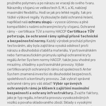
pružného polymeru a po nárazu se vracejí do svého tvaru.
Nárazníky stojanů ve velikostech S, M, L a XL nabízejí
maximální flexibilitu. Hodí se jak pro lehké regály, tak pro
těžké výškové regály. Vyzkoušejte další ochranná řešení,
například naši
ochranu sloupů -
vysoce účinnou a plně
kompatibilní s našimi ochrannými kryty stojanů. Ochranné
rámy - certifikace TÜV a normy HACCP
Certifikace TÜV
potvrzuje, že ochranné rámy splňují přísné technické
a bezpečnostní normy.
Každý výrobek prochází přísným
testováním, aby byla zajištěna vysoká odolnost proti
nárazu a dlouhodobá stabilita materiálu. V potravinářském
nebo farmaceutickém průmyslu splňují ochranné kryty
regálů Anter System normy HACCP, takže jsou vhodné pro
mrazírny, chladírny a potravinářské provozy. Výběr
certifikovaných ochranných rámů od společnosti Anter
System znamená investici do dlouhodobé bezpečnosti,
spolehlivosti a kontinuity provozu. Jak vybrat správné
ochranné rámy pro váš sklad?
Výběr správných
ochranných rámů je klíčem k zajištění maximální
bezpečnosti a ochrany infrastruktury.
Zvažte faktory,
jako je typ regálu, intenzita provozu vysokozdvižných
vozíků a povaha skladovaného zboží. Sklady s vysokými