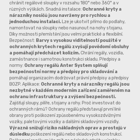
chránit regálové sloupky v rozsahu 180° nebo 360° a v
různých výškách. Snadná instalace:
Ochranné kryty a
nárazníky nosičů jsou navrženy pro rychlou a
jednoduchou instalaci.
Lze je ukotvit přímo do podlahy,
namontovat na sloupky nebo nasunout na nohy stojanu.
Díky možnosti přemístění jsou velmi praktické a flexibilní.
Bezpečnost:
Barvy s vysokou viditelností použité v
ochranných krytech regálů zvyšují povědomí obsluhy
a pomáhají předcházet kolizím.
Chrání regály, vozidla,
zaměstnance i samotnou konstrukci skladu. Předpisy a
normy:
Ochrany regálů Anter System splňují
bezpečnostní normy a předpisy pro skladování a
pomáhají organizacím dodržovat právní předpisy a předpisy
BOZP. Aplikace:
Ochranné kryty a nárazníky regálů jsou
nezbytné v každém moderním zařízení zaměřeném na
ochranu infrastruktury a zvýšení bezpečnosti.
Zajišťují sloupy, pilíře, stojany a rohy. Proč investovat do
ochranných rámů? Ochrany regálů představují první linii
obrany proti poškození způsobenému vysokozdvižnými
vozíky, paletovými vozíky a dalšími skladovými vozidly.
Výrazně snižují riziko nákladných oprav a prostojů v
důsledku
poškození regálů nebo skladových konstrukcí.