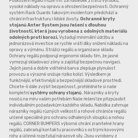
Poškození regálu může mít za následek ztrátu výrobku,
vysoké náklady na opravu a ohrožení bezpečnosti. Ochranný
systém Rack Guards takovým incidentům předchází a
chrání infrastrukturu i lidské životy.
Ochranné kryty
stojanů Anter System jsou řešení s dlouhou
životností, která jsou vyrobena z odolných materiálů
odolných proti korozi.
Vyžadují minimální údržbu a
jednorázová investice se rychle vrátí díky snížení nákladů na
opravy a výměnu. Strážci regálů a organizace skladu
Ochrany regálů podporují ergonomii skladu tím, že jasně
vymezují skladovací zóny a zajišťují bezpečnou navigaci.
Jejich jasná a dobře viditelná barva zlepšuje plynulost
provozu a výrazně snižuje riziko kolizí. Výsledkem je
funkčnější, efektivnější a bezpečnější skladové prostředí.
Chcete-li dále zvýšit bezpečnost, prohlédněte si naše
kompletní
systémy ochrany stojanů .
Nárazníky a kryty
nosičů na míru vašim potřebám Naše řešení lze přizpůsobit
individuálním požadavkům každého skladu. Nabídka zahrnuje
nárazníky regálů různých velikostí a rohové chrániče regálů
určené speciálně pro ochranu odhalených sloupků a nohou
regálů. CORNER BUMPERS výborně chrání zranitelné hrany
regálů, zabraňují kontaktu pracovníků s ostrými kovovými
rohy a účinně rozptylují nárazové síly. Jsou vyrobeny z