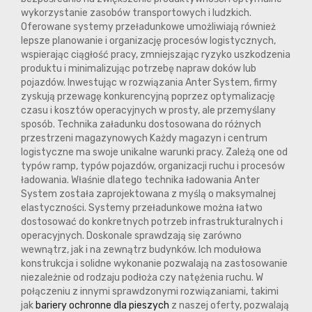
wykorzystanie zasobów transportowych i ludzkich.
Oferowane systemy przeładunkowe umożliwiają również
lepsze planowanie i organizację procesów logistycznych,
wspierając ciągłość pracy, zmniejszając ryzyko uszkodzenia
produktu i minimalizując potrzebę napraw doków lub
pojazdów. Inwestując w rozwiązania Anter System, firmy
zyskują przewagę konkurencyjną poprzez optymalizację
czasu i kosztów operacyjnych w prosty, ale przemyślany
sposób. Technika załadunku dostosowana do różnych
przestrzeni magazynowych Każdy magazyn i centrum
logistyczne ma swoje unikalne warunki pracy. Zależą one od
typów ramp, typów pojazdów, organizacji ruchu i procesów
ładowania. Właśnie dlatego technika ładowania Anter
System została zaprojektowana z myślą o maksymalnej
elastyczności. Systemy przeładunkowe można łatwo
dostosować do konkretnych potrzeb infrastrukturalnych i
operacyjnych. Doskonale sprawdzają się zarówno
wewnątrz, jak i na zewnątrz budynków. Ich modułowa
konstrukcja i solidne wykonanie pozwalają na zastosowanie
niezależnie od rodzaju podłoża czy natężenia ruchu. W
połączeniu z innymi sprawdzonymi rozwiązaniami, takimi
jak
bariery ochronne dla pieszych
z naszej oferty, pozwalają