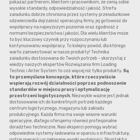
pokazać partnerom, klientom i pracownikom, że cenią sobie
wysokie standardy, odpowiedzialność i jakość. Strefa
załadunku dobrze chroniona przez systemy przeładunkowe
odzwierciedla dojrzałość operacyjną firmy, jej gotowość do
współpracy na najwyższym poziomie oraz zgodność z
normami bezpieczeństwa i jakości. Dla wielu klientów może
to być kluczowy czynnik przy rozpoczynaniu lub
kontynuowaniu współpracy. To kolejny powód, dla którego
warto zainwestować w nasze produkty! Technika
załadunku dostosowana do Twoich potrzeb - skorzystaj z
wiedzy naszych ekspertów Rozwiązania firm Loading
Technic i Anter System to coś więcej niż tylko produkty.
Są
to przemyślane koncepcje, które rzeczywiście
wspierają rozwój działalności poprzez podnoszenie
standardów w miejscu pracy i optymalizację
przestrzeni logistycznych
. Niezwykle ważne jest jednak
dostosowanie ich do konkretnych potrzeb każdego
centrum logistycznego, magazynu lub zakładu
produkcyjnego. Każda firma ma swoje własne warunki
operacyjne, dlatego oferujemy również profesjonalne
doradztwo techniczne. Nasi eksperci pomogą wybrać
odpowiednie systemy ładowania w oparciu o infrastrukturę,
rodzaj operacji i oczekiwane wyniki wydajności. Skontaktuj