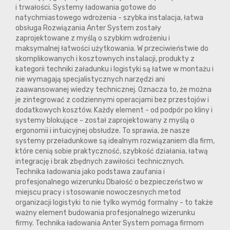
i trwałości. Systemy ładowania gotowe do
natychmiastowego wdrożenia - szybka instalacja, łatwa
obsługa Rozwiązania Anter System zostały
zaprojektowane z myślą o szybkim wdrożeniu i
maksymalnej łatwości użytkowania. W przeciwieństwie do
skomplikowanych i kosztownych instalacji, produkty z
kategorii techniki załadunku i logistyki są łatwe w montażu i
nie wymagają specjalistycznych narzędzi ani
zaawansowanej wiedzy technicznej. Oznacza to, że można
je zintegrować z codziennymi operacjami bez przestojów i
dodatkowych kosztów. Każdy element - od podpór po kliny i
systemy blokujące - został zaprojektowany z myślą o
ergonomii i intuicyjnej obsłudze. To sprawia, że nasze
systemy przeładunkowe są idealnym rozwiązaniem dla firm,
które cenią sobie praktyczność, szybkość działania, łatwą
integrację i brak zbędnych zawiłości technicznych.
Technika ładowania jako podstawa zaufania i
profesjonalnego wizerunku Dbałość o bezpieczeństwo w
miejscu pracy i stosowanie nowoczesnych metod
organizacji logistyki to nie tylko wymóg formalny - to także
ważny element budowania profesjonalnego wizerunku
firmy. Technika ładowania Anter System pomaga firmom