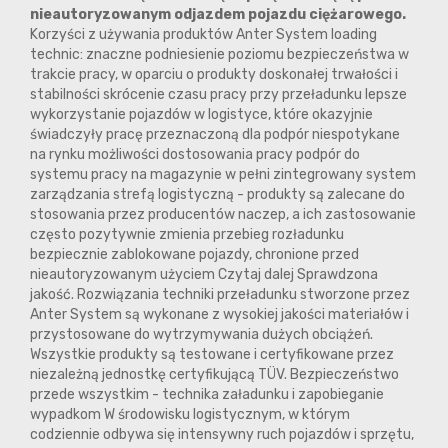
nieautoryzowanym odjazdem pojazdu ciężarowego.
Korzyści z używania produktów Anter System loading
technic: znaczne podniesienie poziomu bezpieczeństwa w
trakcie pracy, w oparciu o produkty doskonałej trwałości i
stabilności skrócenie czasu pracy przy przeładunku lepsze
wykorzystanie pojazdów w logistyce, które okazyjnie
świadczyły pracę przeznaczoną dla podpór niespotykane
na rynku możliwości dostosowania pracy podpór do
systemu pracy na magazynie w pełni zintegrowany system
zarządzania strefą logistyczną - produkty są zalecane do
stosowania przez producentów naczep, a ich zastosowanie
często pozytywnie zmienia przebieg rozładunku
bezpiecznie zablokowane pojazdy, chronione przed
nieautoryzowanym użyciem Czytaj dalej Sprawdzona
jakość. Rozwiązania techniki przeładunku stworzone przez
Anter System są wykonane z wysokiej jakości materiałów i
przystosowane do wytrzymywania dużych obciążeń.
Wszystkie produkty są testowane i certyfikowane przez
niezależną jednostkę certyfikującą TÜV. Bezpieczeństwo
przede wszystkim - technika załadunku i zapobieganie
wypadkom W środowisku logistycznym, w którym
codziennie odbywa się intensywny ruch pojazdów i sprzętu,