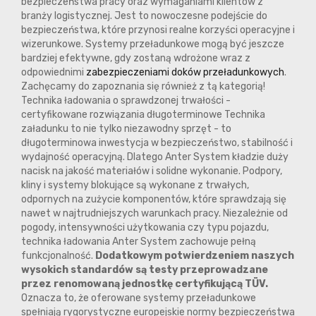
bezpieczeństwa pracy oraz wymaganiami klientów z
branży logistycznej. Jest to nowoczesne podejście do
bezpieczeństwa, które przynosi realne korzyści operacyjne i
wizerunkowe. Systemy przeładunkowe mogą być jeszcze
bardziej efektywne, gdy zostaną wdrożone wraz z
odpowiednimi
zabezpieczeniami doków przeładunkowych
.
Zachęcamy do zapoznania się również z tą kategorią!
Technika ładowania o sprawdzonej trwałości -
certyfikowane rozwiązania długoterminowe Technika
załadunku to nie tylko niezawodny sprzęt - to
długoterminowa inwestycja w bezpieczeństwo, stabilność i
wydajność operacyjną. Dlatego Anter System kładzie duży
nacisk na jakość materiałów i solidne wykonanie. Podpory,
kliny i systemy blokujące są wykonane z trwałych,
odpornych na zużycie komponentów, które sprawdzają się
nawet w najtrudniejszych warunkach pracy. Niezależnie od
pogody, intensywności użytkowania czy typu pojazdu,
technika ładowania Anter System zachowuje pełną
funkcjonalność.
Dodatkowym potwierdzeniem naszych
wysokich standardów są testy przeprowadzane
przez renomowaną jednostkę certyfikującą TÜV.
Oznacza to, że oferowane systemy przeładunkowe
spełniają rygorystyczne europejskie normy bezpieczeństwa