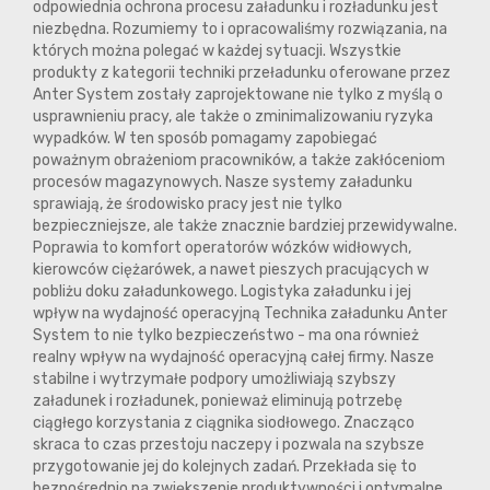
odpowiednia ochrona procesu załadunku i rozładunku jest
niezbędna. Rozumiemy to i opracowaliśmy rozwiązania, na
których można polegać w każdej sytuacji. Wszystkie
produkty z kategorii techniki przeładunku oferowane przez
Anter System zostały zaprojektowane nie tylko z myślą o
usprawnieniu pracy, ale także o zminimalizowaniu ryzyka
wypadków. W ten sposób pomagamy zapobiegać
poważnym obrażeniom pracowników, a także zakłóceniom
procesów magazynowych. Nasze systemy załadunku
sprawiają, że środowisko pracy jest nie tylko
bezpieczniejsze, ale także znacznie bardziej przewidywalne.
Poprawia to komfort operatorów wózków widłowych,
kierowców ciężarówek, a nawet pieszych pracujących w
pobliżu doku załadunkowego. Logistyka załadunku i jej
wpływ na wydajność operacyjną Technika załadunku Anter
System to nie tylko bezpieczeństwo - ma ona również
realny wpływ na wydajność operacyjną całej firmy. Nasze
stabilne i wytrzymałe podpory umożliwiają szybszy
załadunek i rozładunek, ponieważ eliminują potrzebę
ciągłego korzystania z ciągnika siodłowego. Znacząco
skraca to czas przestoju naczepy i pozwala na szybsze
przygotowanie jej do kolejnych zadań. Przekłada się to
bezpośrednio na zwiększenie produktywności i optymalne