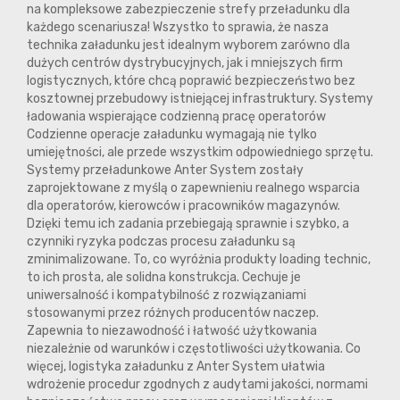
na kompleksowe zabezpieczenie strefy przeładunku dla
każdego scenariusza! Wszystko to sprawia, że nasza
technika załadunku jest idealnym wyborem zarówno dla
dużych centrów dystrybucyjnych, jak i mniejszych firm
logistycznych, które chcą poprawić bezpieczeństwo bez
kosztownej przebudowy istniejącej infrastruktury. Systemy
ładowania wspierające codzienną pracę operatorów
Codzienne operacje załadunku wymagają nie tylko
umiejętności, ale przede wszystkim odpowiedniego sprzętu.
Systemy przeładunkowe Anter System zostały
zaprojektowane z myślą o zapewnieniu realnego wsparcia
dla operatorów, kierowców i pracowników magazynów.
Dzięki temu ich zadania przebiegają sprawnie i szybko, a
czynniki ryzyka podczas procesu załadunku są
zminimalizowane. To, co wyróżnia produkty loading technic,
to ich prosta, ale solidna konstrukcja. Cechuje je
uniwersalność i kompatybilność z rozwiązaniami
stosowanymi przez różnych producentów naczep.
Zapewnia to niezawodność i łatwość użytkowania
niezależnie od warunków i częstotliwości użytkowania. Co
więcej, logistyka załadunku z Anter System ułatwia
wdrożenie procedur zgodnych z audytami jakości, normami