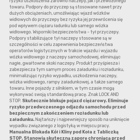
ryzyko uszkodzenia zarówno naczepy, jak i przewożonego
towaru. Podpory do przyczep są stosowane nawet przy
dużych obciążeniach, umożliwiając wjazd wózków
widłowych do przyczepy bez ryzyka jej przewrócenia się
pod wpływem ciężaru ładunku lub samego wózka
widłowego. Wsporniki bezpieczeństwa - tył przyczepy.
Podpory stabilizujące tył naczepy stosowane są w
szczególności w celu zapewnienia bezpieczeństwa
operatorów logistycznych w trakcie wjazdu i wyjazdu
wózka widłowego z naczepy samochodowej, eliminując
nagłe, gwałtowne skoki naczepy. Produkt przyśpiesza i
zabezpiecza tym samym proces załadunku i rozładunku,
minimalizując ryzyko wypadku, uszkodzenia naczepy,
wózka widłowego, rampy załadunkowej, a także samego
towaru. Inne pojazdy z silnikiem, w tym czasie mogą
wykonywać swoją standardową pracę. Znak LOCK AND
STOP.
Skutecznie blokuje pojazd ciężarowy. Eliminuje
ryzyko przedwczesnego odjazdu samochodu przed
bezpiecznym zakończeniem rozładunku lub
załadunku.
Najtańszy i najpewniejszy sposób na uniknięcie
wypadku związanego z logistyką w miejscu pracy.
Manualna Blokada Kół i Kliny pod Koła z Tabliczką
STOP. Stanowią skuteczną zaporę chroniącą przed