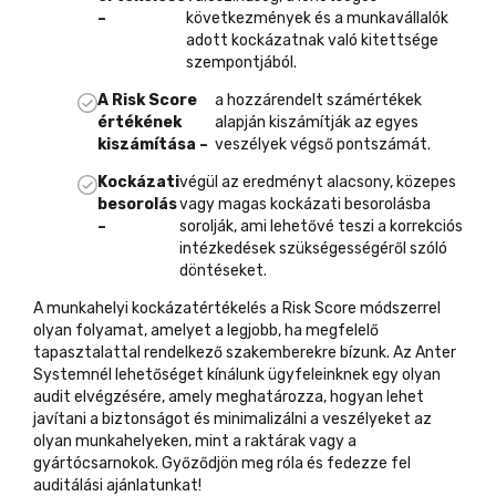
–
következmények és a munkavállalók
adott kockázatnak való kitettsége
szempontjából.
A Risk Score
a hozzárendelt számértékek
értékének
alapján kiszámítják az egyes
kiszámítása –
veszélyek végső pontszámát.
Kockázati
végül az eredményt alacsony, közepes
besorolás
vagy magas kockázati besorolásba
–
sorolják, ami lehetővé teszi a korrekciós
intézkedések szükségességéről szóló
döntéseket.
A munkahelyi kockázatértékelés a Risk Score módszerrel
olyan folyamat, amelyet a legjobb, ha megfelelő
tapasztalattal rendelkező szakemberekre bízunk. Az Anter
Systemnél lehetőséget kínálunk ügyfeleinknek egy olyan
audit elvégzésére, amely meghatározza, hogyan lehet
javítani a biztonságot és minimalizálni a veszélyeket az
olyan munkahelyeken, mint a raktárak vagy a
gyártócsarnokok. Győződjön meg róla és fedezze fel
auditálási ajánlatunkat!