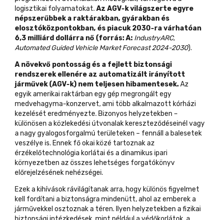
logisztikai folyamatokat.
Az AGV-k világszerte egyre
népszerűbbek a raktárakban, gyárakban és
elosztóközpontokban, és piacuk 2030-ra várhatóan
6,3 milliárd dollárra nő (forrás: A:
IndustryARC,
Automated Guided Vehicle Market Forecast 2024-2030
).
A növekvő pontosság és a fejlett biztonsági
rendszerek ellenére az automatizált irányított
járművek (AGV-k) nem teljesen hibamentesek.
Az
egyik amerikai raktárban egy gép megrongált egy
medvehagyma-konzervet, ami több alkalmazott kórházi
kezelését eredményezte. Bizonyos helyzetekben –
különösen a közlekedési útvonalak kereszteződéseinél vagy
a nagy gyalogosforgalmú területeken – fennáll a balesetek
veszélye is. Ennek fő okai közé tartoznak az
érzékelőtechnológia korlátai és a dinamikus ipari
környezetben az összes lehetséges forgatókönyv
előrejelzésének nehézségei.
Ezek a kihívások rávilágítanak arra, hogy különös figyelmet
kell fordítani a biztonságra mindenütt, ahol az emberek a
járművekkel osztoznak a téren. Ilyen helyzetekben a fizikai
biztonsági intézkedések, mint például a védőkorlátok, a