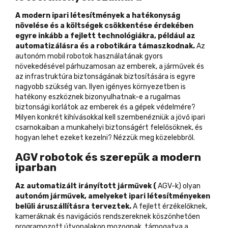
A modern ipari létesítmények a hatékonyság
növelése és a költségek csökkentése érdekében
egyre inkább a fejlett technológiákra, például az
automatizálásra és a robotikára támaszkodnak.
Az
autonóm mobil robotok használatának gyors
növekedésével párhuzamosan az emberek, a járművek és
az infrastruktúra biztonságának biztosítására is egyre
nagyobb szükség van. Ilyen igényes környezetben is
hatékony eszköznek bizonyulhatnak-e a rugalmas
biztonsági korlátok az emberek és a gépek védelmére?
Milyen konkrét kihívásokkal kell szembenézniük a jövő ipari
csarnokaiban a munkahelyi biztonságért felelősöknek, és
hogyan lehet ezeket kezelni? Nézzük meg közelebbről.
AGV robotok és szerepük a modern
iparban
Az automatizált irányított járművek (
AGV-k) olyan
autonóm járművek, amelyeket ipari létesítményeken
belüli áruszállításra terveztek.
A fejlett érzékelőknek,
kameráknak és navigációs rendszereknek köszönhetően
programozott útvonalakon mozognak, támogatva a