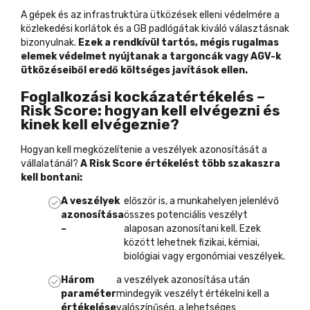
A gépek és az infrastruktúra ütközések elleni védelmére
a
közlekedési korlátok és
a
GB padlógátak kiváló választásnak
bizonyulnak.
Ezek a rendkívül tartós, mégis rugalmas
elemek védelmet nyújtanak a targoncák vagy AGV-k
ütközéseiből eredő költséges javítások ellen.
Foglalkozási kockázatértékelés –
Risk Score: hogyan kell elvégezni és
kinek kell elvégeznie?
Hogyan kell megközelítenie a veszélyek azonosítását a
vállalatánál?
A Risk Score értékelést több szakaszra
kell bontani:
A veszélyek
először is, a munkahelyen jelenlévő
azonosítása
összes potenciális veszélyt
–
alaposan azonosítani kell. Ezek
között lehetnek fizikai, kémiai,
biológiai vagy ergonómiai veszélyek.
Három
a veszélyek azonosítása után
paraméter
mindegyik veszélyt értékelni kell a
értékelése
valószínűség, a lehetséges