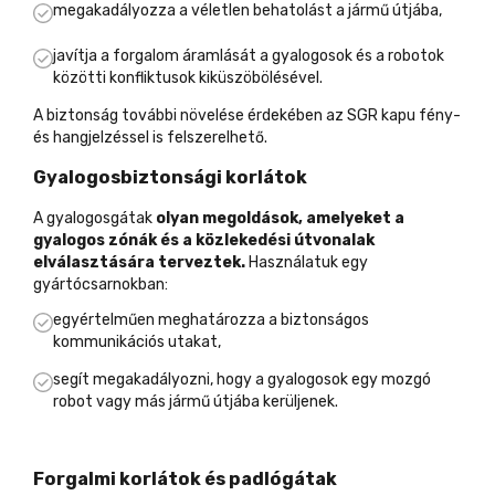
megakadályozza a véletlen behatolást a jármű útjába,
javítja a forgalom áramlását a gyalogosok és a robotok
közötti konfliktusok kiküszöbölésével.
A biztonság további növelése érdekében az SGR kapu fény-
és hangjelzéssel is felszerelhető.
Gyalogosbiztonsági korlátok
A gyalogosgátak
olyan megoldások, amelyeket a
gyalogos zónák és a közlekedési útvonalak
elválasztására terveztek.
Használatuk egy
gyártócsarnokban:
egyértelműen meghatározza a biztonságos
kommunikációs utakat,
segít megakadályozni, hogy a gyalogosok egy mozgó
robot vagy más jármű útjába kerüljenek.
Forgalmi korlátok és padlógátak