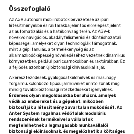
Összefoglaló
Az AGV autonóm mobil robotok bevezetése az ipari
létesítményekbe és raktárakba jelentős előrelépést jelent
az automatizálás és a hatékonyság terén. Az AGV-k
növekvő navigációs, akadályfelismerési és döntéshozatali
képességei, amelyeket olyan technológiák támogatnak,
mint a gépi tanulás, a termelékenység és az
alkalmazkodóképesség növekedéséhez vezetnek dinamikus
környezetben, például ipari csarnokokban és raktárakban. Ez
a fejlődés azonban új biztonsági kihívásokkal is jár.
A kereszteződések, gyalogosátkelőhelyek és más, nagy
forgalmú, különböző típusú járműveket érintő zónák még
mindig további biztonsági intézkedéseket igényelnek.
Érdemes olyan megoldásokba beruházni, amelyek
védik az embereket és a gépeket, miközben
biztosítják a létesítmény zavartalan működését. Az
Anter System rugalmas védőfalak moduláris
rendszerének termékeivel a vállalatok
megfelelhetnek a legmagasabb munkavállalói
biztonsági előírásoknak, és megelőzhetik a költséges