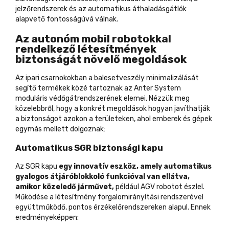
jelzőrendszerek és az automatikus áthaladásgátlók
alapvető fontosságúvá válnak.
Az autonóm mobil robotokkal
rendelkező létesítmények
biztonságát növelő megoldások
Az ipari csarnokokban a balesetveszély minimalizálását
segítő termékek közé tartoznak az Anter System
moduláris védőgátrendszerének elemei. Nézzük meg
közelebbről, hogy a konkrét megoldások hogyan javíthatják
a biztonságot azokon a területeken, ahol emberek és gépek
egymás mellett dolgoznak:
Automatikus SGR biztonsági kapu
Az SGR kapu
egy innovatív eszköz, amely automatikus
gyalogos átjáróblokkoló funkcióval van ellátva,
amikor közeledő járművet,
például AGV robotot
észlel
.
Működése a létesítmény forgalomirányítási rendszerével
együttműködő, pontos érzékelőrendszereken alapul. Ennek
eredményeképpen: