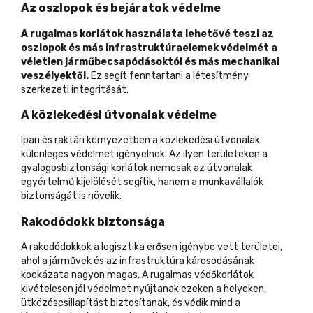
Az oszlopok és bejáratok védelme
A rugalmas korlátok használata lehetővé teszi az
oszlopok és más infrastruktúraelemek védelmét a
véletlen járműbecsapódásoktól és más mechanikai
veszélyektől.
Ez segít fenntartani a létesítmény
szerkezeti integritását.
A közlekedési útvonalak védelme
Ipari és raktári környezetben a közlekedési útvonalak
különleges védelmet igényelnek. Az ilyen
területeken a
gyalogosbiztonsági korlátok
nemcsak az útvonalak
egyértelmű kijelölését segítik, hanem a munkavállalók
biztonságát is növelik.
Rakodódokk biztonsága
A rakodódokkok a logisztika erősen igénybe vett területei,
ahol a járművek és az infrastruktúra károsodásának
kockázata nagyon magas. A rugalmas védőkorlátok
kivételesen jól védelmet nyújtanak ezeken a helyeken,
ütközéscsillapítást biztosítanak, és védik mind a