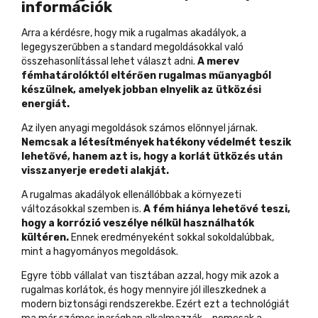
információk
Arra a kérdésre, hogy mik a rugalmas akadályok, a
legegyszerűbben a standard megoldásokkal való
összehasonlítással lehet választ adni.
A merev
fémhatárolóktól eltérően rugalmas műanyagból
készülnek, amelyek jobban elnyelik az ütközési
energiát.
Az ilyen anyagi megoldások számos előnnyel járnak.
Nemcsak a létesítmények hatékony védelmét teszik
lehetővé, hanem azt is, hogy a korlát ütközés után
visszanyerje eredeti alakját.
A rugalmas akadályok ellenállóbbak a környezeti
változásokkal szemben is.
A fém hiánya lehetővé teszi,
hogy a korrózió veszélye nélkül használhatók
kültéren.
Ennek eredményeként sokkal sokoldalúbbak,
mint a hagyományos megoldások.
Egyre több vállalat van tisztában azzal, hogy mik azok a
rugalmas korlátok, és hogy mennyire jól illeszkednek a
modern biztonsági rendszerekbe. Ezért ezt a technológiát