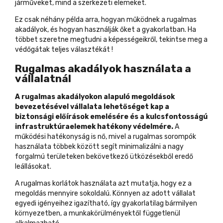
járműveket, mind a szerkezeti elemeket.
Ez csak néhány példa arra, hogyan működnek a rugalmas
akadályok, és hogyan használják őket a gyakorlatban. Ha
többet szeretne megtudni a képességeikről, tekintse meg a
védőgátak teljes választékát !
Rugalmas akadályok használata a
vállalatnál
A rugalmas akadályokon alapuló megoldások
bevezetésével vállalata lehetőséget kap a
biztonsági előírások emelésére és a kulcsfontosságú
infrastruktúraelemek hatékony védelmére.
A
működési hatékonyság is nő, mivel a rugalmas sorompók
használata többek között segít minimalizálni a nagy
forgalmú területeken bekövetkező ütközésekből eredő
leállásokat.
A rugalmas korlátok használata azt mutatja, hogy ez a
megoldás mennyire sokoldalú. Könnyen az adott vállalat
egyedi igényeihez igazítható, így gyakorlatilag bármilyen
környezetben, a munkakörülményektől függetlenül