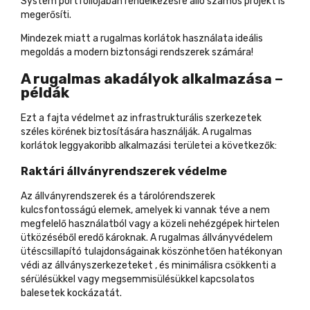
System portfóliójában rendelkezésre álló számos projekt is
megerősíti.
Mindezek miatt a rugalmas korlátok használata ideális
megoldás a modern biztonsági rendszerek számára!
A rugalmas akadályok alkalmazása –
példák
Ezt a fajta védelmet az infrastrukturális szerkezetek
széles körének biztosítására használják. A rugalmas
korlátok leggyakoribb alkalmazási területei a következők:
Raktári állványrendszerek védelme
Az állványrendszerek és a tárolórendszerek
kulcsfontosságú elemek, amelyek ki vannak téve a nem
megfelelő használatból vagy a közeli nehézgépek hirtelen
ütközéséből eredő károknak.
A rugalmas állványvédelem
ütéscsillapító tulajdonságainak köszönhetően hatékonyan
védi az állványszerkezeteket ,
és minimálisra csökkenti a
sérülésükkel vagy megsemmisülésükkel kapcsolatos
balesetek kockázatát.