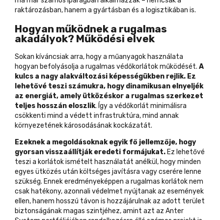
ma már számos iparágban alkalmazzák – nemcsak a
raktározásban, hanem a gyártásban és a logisztikában is.
Hogyan működnek a rugalmas
akadályok? Működési elvek
Sokan kíváncsiak arra, hogy a műanyagok használata
hogyan befolyásolja a rugalmas védőkorlátok működését.
A
kulcs a nagy alakváltozási képességükben rejlik. Ez
lehetővé teszi számukra, hogy dinamikusan elnyeljék
az energiát, amely ütközéskor a rugalmas szerkezet
teljes hosszán eloszlik
. Így a védőkorlát minimálisra
csökkenti mind a védett infrastruktúra, mind annak
környezetének károsodásának kockázatát.
Ezeknek a megoldásoknak egyik fő jellemzője, hogy
gyorsan visszaállítják eredeti formájukat.
Ez lehetővé
teszi a korlátok ismételt használatát anélkül, hogy minden
egyes ütközés után költséges javításra vagy cserére lenne
szükség. Ennek eredményeképpen a rugalmas korlátok nem
csak hatékony, azonnali védelmet nyújtanak az események
ellen, hanem hosszú távon is hozzájárulnak az adott terület
biztonságának magas szintjéhez, amint azt az Anter