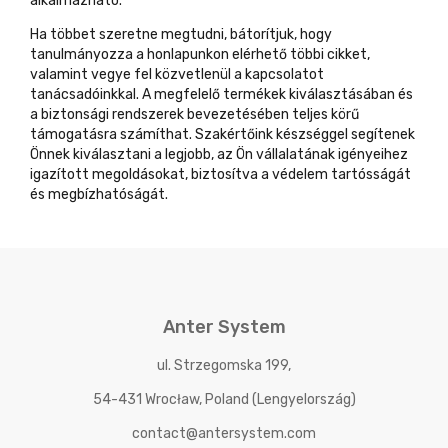
alkalmazható.
Ha többet szeretne megtudni, bátorítjuk, hogy
tanulmányozza a honlapunkon elérhető többi cikket,
valamint vegye fel közvetlenül a kapcsolatot
tanácsadóinkkal. A megfelelő termékek kiválasztásában és
a biztonsági rendszerek bevezetésében teljes körű
támogatásra számíthat. Szakértőink készséggel segítenek
Önnek kiválasztani a legjobb, az Ön vállalatának igényeihez
igazított megoldásokat, biztosítva a védelem tartósságát
és megbízhatóságát.
Anter System
ul. Strzegomska 199,
54-431 Wrocław, Poland (Lengyelország)
contact@antersystem.com