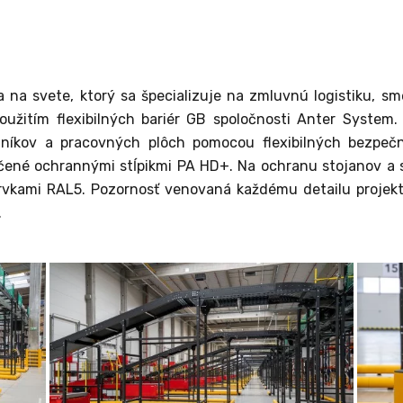
na svete, ktorý sa špecializuje na zmluvnú logistiku, sme
oužitím flexibilných bariér GB spoločnosti Anter System
dníkov a pracovných plôch pomocou flexibilných bezpe
čené ochrannými stĺpikmi PA HD+. Na ochranu stojanov a si
rvkami RAL5. Pozornosť venovaná každému detailu projektu
.