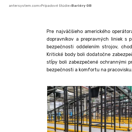
antersystem.com
>
Prípadové štúdie
>
Bariéry GB
Pre najväčšieho amerického operátora 
dopravníkov a prepravných liniek s p
bezpečnosti oddelením strojov, cho
Kritické body boli dodatočne zabezpe
stĺpy boli zabezpečené ochrannými p
bezpečnosti a komfortu na pracovisku