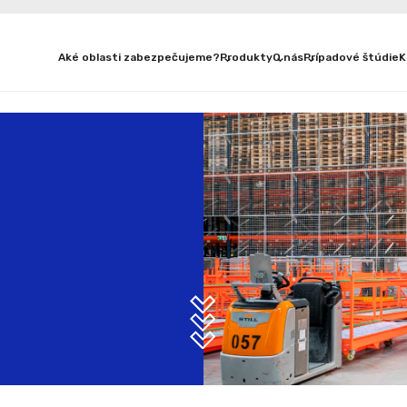
Aké oblasti zabezpečujeme?
Produkty
O nás
Prípadové štúdie
K