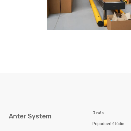
O nás
Anter System
Prípadové štúdie