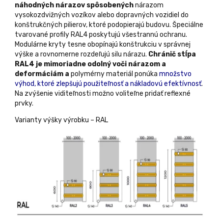
náhodných nárazov spôsobených
nárazom
vysokozdvižných vozíkov alebo dopravných vozidiel do
konštrukčných pilierov, ktoré podopierajú budovu. Špeciálne
tvarované profily RAL4 poskytujú všestrannú ochranu.
Modulárne kryty tesne obopínajú konštrukciu v správnej
výške a rovnomerne rozdeľujú silu nárazu.
Chránič stĺpa
RAL4 je
mimoriadne odolný voči nárazom a
deformáciám a
polymérny materiál ponúka
množstvo
výhod, ktoré zlepšujú použiteľnosť a nákladovú efektívnosť
.
Na zvýšenie viditeľnosti možno voliteľne pridať reflexné
prvky.
Varianty výšky výrobku – RAL