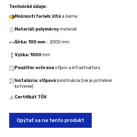
Technické údaje:
Možnosti farieb: žltá
a čierna
Materiál: polymérny
materiál
Šírka: 100 mm
– 2000 mm
Výška: 1000
mm
Použitie: ochrana
stĺpov a infraštruktúry
Inštalácia: stĺpová
konštrukcia (nie je potrebné
kotvenie)
Certifikát TÜV
Opýtať sa na tento produkt