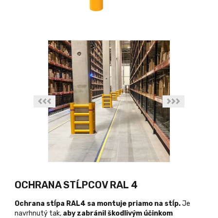
OCHRANA STĹPCOV RAL 4
Ochrana stĺpa RAL4 sa
montuje priamo na stĺp.
Je
navrhnutý tak,
aby zabránil škodlivým účinkom