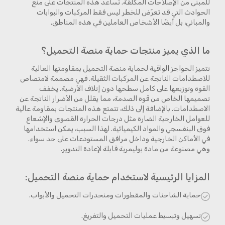
للمبنى من الإصلاحات المكلفة. تساعد هذه المنتجات على منع
الحوادث التي قد تعرّض للخطر ليس فقط المركبات والبوابات
والمباني، بل أيضًا الأشخاص العاملين في هذه المناطق.
ما الذي يميز منتجات حماية منصة التحميل؟
تتميز الحواجز الواقية لحماية منصة التحميل بمقاومتها العالية
للاصطدامات الناتجة عن المركبات الثقيلة. فهي مصممة لامتصاص
القوة وتوزيعها على كامل سطحها دون إتلاف الأرضية. يخفف
تصميمها الخاص من قوة الصدمة، مما يقلل من الأضرار الناتجة عن
الاصطدامات. بالإضافة إلى ذلك، تتمتع هذه المنتجات بمقاومة عالية
للعوامل الخارجية الضارة مثل درجات الحرارة القصوى والإشعاع
فوق البنفسجي والمواد الكيميائية. لهذا السبب، يمكن استخدامها
في الأماكن الخارجية وداخل مرافق المستودعات على حد سواء.
وهي مصنوعة من مادة بوليمرية قابلة لإعادة التدوير.
المزايا الرئيسية لاستخدام حماية منصة التحميل:
حماية الشاحنات والمقطورات ومنحدرات التحميل والأبواب.
تسهيل وتبسيط عمليات التحميل والتفريغ.