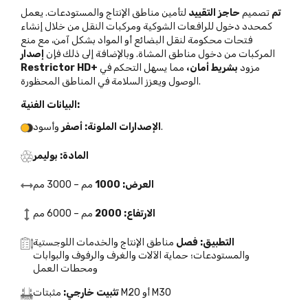
تم
تصميم
حاجز التقييد
لتأمين مناطق الإنتاج والمستودعات. يعمل
كمحدد دخول للرافعات الشوكية ومركبات النقل من خلال إنشاء
فتحات محكومة لنقل البضائع أو المواد بشكل آمن، مع منع
المركبات من دخول مناطق المشاة. وبالإضافة إلى ذلك فإن
إصدار
مزود
بشريط أمان،
مما يسهل التحكم في
Restrictor HD+
الوصول ويعزز السلامة في المناطق المحظورة.
البيانات الفنية:
وأسود.
الإصدارات الملونة: أصفر
المادة: بوليمر
العرض: 1000
مم – 3000 مم
الارتفاع: 2000
مم – 6000 مم
التطبيق: فصل
مناطق الإنتاج والخدمات اللوجستية
والمستودعات؛ حماية الآلات والغرف والرفوف والبوابات
ومحطات العمل
مثبتات M20 أو M30
تثبيت خارجي: