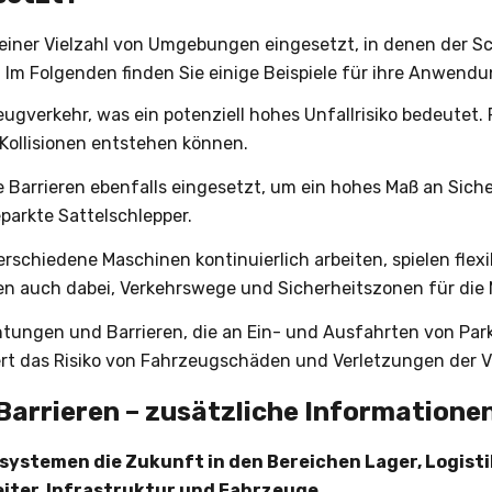
einer Vielzahl von Umgebungen eingesetzt, in denen der Sc
. Im Folgenden finden Sie einige Beispiele für ihre Anwend
gverkehr, was ein potenziell hohes Unfallrisiko bedeutet. 
 Kollisionen entstehen können.
le Barrieren ebenfalls eingesetzt, um ein hohes Maß an Siche
parkte Sattelschlepper.
erschiedene Maschinen kontinuierlich arbeiten, spielen flex
n auch dabei, Verkehrswege und Sicherheitszonen für die Mi
htungen und Barrieren, die an Ein- und Ausfahrten von Pa
gert das Risiko von Fahrzeugschäden und Verletzungen der V
Barrieren – zusätzliche Informatione
tssystemen die Zukunft in den Bereichen Lager, Logist
iter, Infrastruktur und Fahrzeuge
.