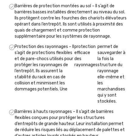
Barrières de protection montées au sol – Il s’agit de
barrières basses installées directement au niveau du sol.
Ils protègent contre les fourches des chariots élévateurs
opérant dans l’entrepôt. Ils sont utilisés à proximité des
quais de chargement et comme protection
supplémentaire pour les systèmes de rayonnage.
Protection des rayonnages – Il
protection
permet de
s’agit de protections flexibles
efficace
sauvegarder à
et de pare-chocs utilisés pour
des
la fois la
protéger les rayonnages de
rayonnages
structure du
l’entrepôt. Ils assurent la
rayonnage
stabilité du rack en cas de
elle-même et
collision et minimisent les
les
dommages potentiels. Une
marchandises
qui y sont
stockées.
Barrières à hauts rayonnages – Il s’agit de barrières
flexibles conçues pour protéger les structures
d’entrepôts de grande hauteur. Leur installation permet
de réduire les risques liés au déplacement de palettes et
d’autres articles lourds stockés en hauteur.