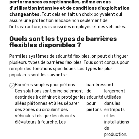
performances exceptionnelles, même en cas
d’utilisation intensive et de conditions d’exploitation
changeantes.
Tout cela en fait un choix polyvalent qui
assure une protection efficace non seulement de
l’infrastructure, mais aussi des employés et des véhicules.
Quels sont les types de barrières
flexibles disponibles ?
Parmi les systèmes de sécurité flexibles, on peut distinguer
plusieurs types de barrières flexibles. Tous sont conçus pour
remplir des fonctions spécifiques. Les types les plus
populaires sont les suivants :
Barrières souples pour piétons –
barrières
sont
Ces solutions sont principalement
de
largement
destinées à définir et à protéger les
sécurité
utilisées
allées piétonnes et à les séparer
pour
dans les
des zones où circulent des
piétons
entrepôts
véhicules tels que les chariots
et les
élévateurs à fourche. Les
installations
de
production.