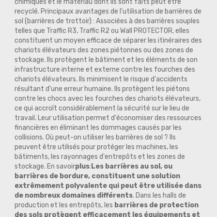
chimiques et le matériau dont ils sont faits peut être
recyclé. Principaux avantages de l'utilisation de barrières de
sol (barrières de trottoir) : Associées à des barrières souples
telles que Traffic R3, Traffic R2 ou Wall PROTECTOR, elles
constituent un moyen efficace de séparer les itinéraires des
chariots élévateurs des zones piétonnes ou des zones de
stockage. Ils protègent le bâtiment et les éléments de son
infrastructure interne et externe contre les fourches des
chariots élévateurs. Ils minimisent le risque d'accidents
résultant d'une erreur humaine. Ils protègent les piétons
contre les chocs avec les fourches des chariots élévateurs,
ce qui accroît considérablement la sécurité sur le lieu de
travail. Leur utilisation permet d'économiser des ressources
financières en éliminant les dommages causés par les
collisions. Où peut-on utiliser les barrières de sol ? Ils
peuvent être utilisés pour protéger les machines, les
bâtiments, les rayonnages d'entrepôts et les zones de
stockage. En savoir
plus
:
Les barrières au sol, ou
barrières de bordure, constituent une solution
extrêmement polyvalente qui peut être utilisée dans
de nombreux domaines différents
. Dans les halls de
production et les entrepôts, les
barrières de protection
des sols protègent efficacement les équipements et