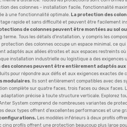
ction des colonnes - installation facile, fonctionnalité max
iée à une fonctionnalité optimale.
La protection des colon
age rapide et sans difficulté et peuvent être facilement ins
otections de colonnes peuvent être montées au sol ou 
long terme. Tous les détails d'installation, y compris les c
 protection des colonnes occupe un espace minimal, ce qui 
nt adaptés aux allées étroites et aux espaces restreints où
ue installation industrielle ou logistique a des exigences 
 des colonnes peuvent être entièrement adaptés aux 
 produits pour répondre aux défis et aux exigences exactes de
ns modulaires
. Ils sont entièrement compatibles avec des 
tion complète sur quatre faces, trois faces ou deux faces. 
 adaptation précise à toute structure verticale. Explorez tou
 Anter System comprend de nombreuses variantes de protec
Les deux types offrent d'excellentes performances et une
 configurations.
Les modèles inférieurs à deux profils offre
c cinq profils offrent une protection beaucoup plus large po