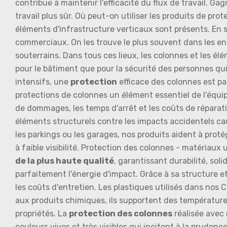
contribue à maintenir l'efficacité du flux de travail. 
travail plus sûr. Où peut-on utiliser les produits de pr
éléments d'infrastructure verticaux sont présents. En sa
commerciaux. On les trouve le plus souvent dans les entr
souterrains. Dans tous ces lieux, les colonnes et les
pour le bâtiment que pour la sécurité des personnes qu
intensifs, une
protection
efficace des colonnes est par
protections de colonnes un élément essentiel de l'équip
de dommages, les temps d'arrêt et les coûts de réparati
éléments structurels contre les impacts accidentels ca
les parkings ou les garages, nos produits aident à pro
à faible visibilité. Protection des colonnes - matériaux u
de la plus haute qualité
, garantissant durabilité, sol
parfaitement l'énergie d'impact. Grâce à sa structure et 
les coûts d'entretien. Les plastiques utilisés dans n
aux produits chimiques, ils supportent des température
propriétés. La
protection des colonnes
réalisée avec 
couleurs vives et très visibles qui incitent à la prude