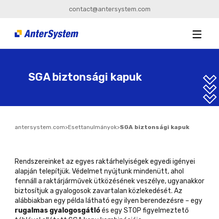
contact@antersystem.com
SGA biztonsági kapuk
antersystem.com
>
Esettanulmányok
>
SGA biztonsági kapuk
Rendszereinket az egyes raktárhelyiségek egyedi igényei
alapján telepítjük. Védelmet nyújtunk mindenütt, ahol
fennáll a raktárjárművek ütközésének veszélye, ugyanakkor
biztosítjuk a gyalogosok zavartalan közlekedését. Az
alábbiakban egy példa látható egy ilyen berendezésre – egy
rugalmas gyalogosgátló
és
egy STOP figyelmeztető