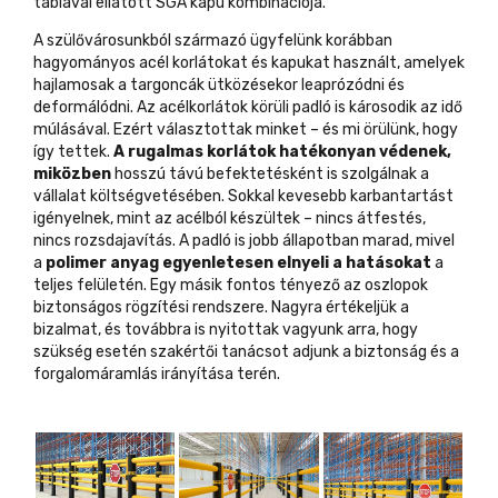
táblával ellátott SGA kapu
kombinációja.
A szülővárosunkból származó ügyfelünk korábban
hagyományos acél korlátokat és kapukat használt, amelyek
hajlamosak a targoncák ütközésekor leaprózódni és
deformálódni. Az acélkorlátok körüli padló is károsodik az idő
múlásával. Ezért választottak minket – és mi örülünk, hogy
így tettek.
A rugalmas korlátok hatékonyan védenek,
miközben
hosszú távú befektetésként is szolgálnak a
vállalat költségvetésében. Sokkal kevesebb karbantartást
igényelnek, mint az acélból készültek – nincs átfestés,
nincs rozsdajavítás. A padló is jobb állapotban marad, mivel
a
polimer anyag egyenletesen elnyeli a hatásokat
a
teljes felületén. Egy másik fontos tényező az oszlopok
biztonságos rögzítési rendszere. Nagyra értékeljük a
bizalmat, és továbbra is nyitottak vagyunk arra, hogy
szükség
esetén szakértői tanácsot adjunk a biztonság és a
forgalomáramlás irányítása terén.