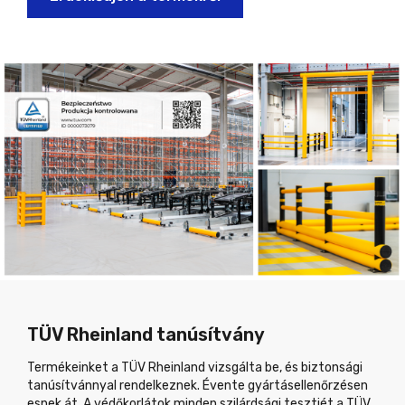
TÜV Rheinland tanúsítvány
Termékeinket a TÜV Rheinland vizsgálta be, és biztonsági
tanúsítvánnyal rendelkeznek. Évente gyártásellenőrzésen
esnek át. A védőkorlátok minden szilárdsági tesztjét a TÜV