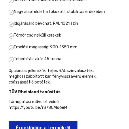
Nagy alapfelület a fokozott stabilitás érdekében
Időjárásálló bevonat, RAL 1021 szín
Tömör cső nélküli kerekek
Emelési magasság: 900-1350 mm
Teherbírás: akár 45 tonna
Opcionális jellemzők: teljes RAL színválaszték,
meghosszabbított kar, fényvisszaverő elemek,
csúszásgátló betétek.
TÜV Rheinland tanúsítás
Támogatási művelet videó:
https://youtu.be/rS78QAlo6eM
Érdeklődjön a termékről