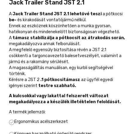
Jack Trailer Stand JST 2.1
A
Jack Trailer Stand JST 2.1 lehetővé teszi
a pótkocsi
be-
és kirakodását vontatójármű nélkül.
Ennek az eszköznek köszönhetően a munka gyorsan,
hatékonyan és mindenekelőtt biztonságosan végezhető.
A
támasz stabilizálja a pótkocsit az átrakodás során,
megakadályozva annak felborulását.
A megfelelő egyensúly biztosítása révén a JST 2.1
csökkenti a targoncavezető balesetveszélyét, valamint a
jármű és a rakomány sérülését.
A magasságállítás manuálisan, egy kurbli segítségével
történik.
Kérésre a JST 2
.1 pótkocsitámasz
az ügyfél egyedi
igényei szerint
testre szabható.
A kulcsokkal vagy lakattal felszerelt változat
megakadályozza a készülék illetéktelen feloldását.
A termék jellemzői:
Ergonomikus acélszerkezet
Könnyen használható önterülő rendszer