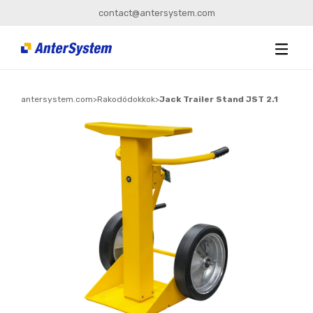
contact@antersystem.com
antersystem.com
>
Rakodódokkok
>
Jack Trailer Stand JST 2.1