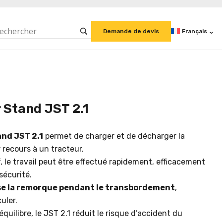
Français
Demande de devis
r Stand JST 2.1
and JST 2.1
permet de charger et de décharger la
 recours à un tracteur.
f, le travail peut être effectué rapidement, efficacement
sécurité.
ise la remorque pendant le transbordement
,
uler.
quilibre, le JST 2.1 réduit le risque d’accident du