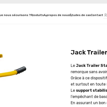
ue nous sécurisons ?
Produits
A propos de nous
Études de cas
Contact
Jack Traile
Le
Jack Trailer St
remorque sans avoir
Grâce à ce dispositi
et surtout en toute 
Le
support stabil
l’empêchant de basc
En assurant un bon é