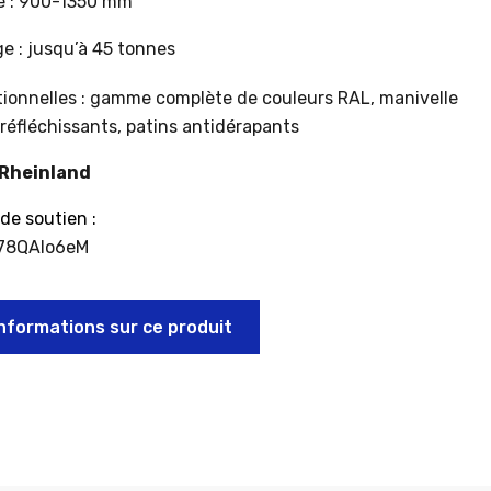
e : 900-1350 mm
e : jusqu’à 45 tonnes
tionnelles : gamme complète de couleurs RAL, manivelle
réfléchissants, patins antidérapants
 Rheinland
 de soutien :
S78QAlo6eM
nformations sur ce produit