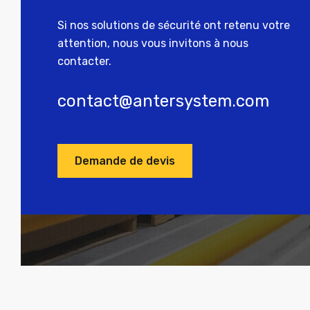
Si nos solutions de sécurité ont retenu votre
attention, nous vous invitons à nous
contacter.
contact@antersystem.com
Demande de devis