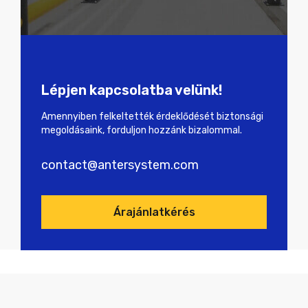
Lépjen kapcsolatba velünk!
Amennyiben felkeltették érdeklődését biztonsági
megoldásaink, forduljon hozzánk bizalommal.
contact@antersystem.com
Árajánlatkérés