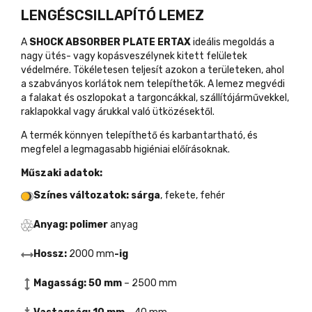
LENGÉSCSILLAPÍTÓ LEMEZ
A
SHOCK ABSORBER PLATE ERTAX
ideális megoldás a
nagy ütés- vagy kopásveszélynek kitett felületek
védelmére. Tökéletesen teljesít azokon a területeken, ahol
a szabványos korlátok nem telepíthetők. A lemez megvédi
a falakat és oszlopokat a targoncákkal, szállítójárművekkel,
raklapokkal vagy árukkal való ütközésektől.
A termék könnyen telepíthető és karbantartható, és
megfelel a legmagasabb higiéniai előírásoknak.
Műszaki adatok:
Színes változatok: sárga
, fekete, fehér
Anyag: polimer
anyag
Hossz:
2000 mm
-ig
Magasság: 50 mm
– 2500 mm