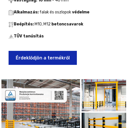
Vastagság: 10 mm
– 40 mm
Alkalmazás:
falak és oszlopok
védelme
Beépítés:
M10, M12
betoncsavarok
TÜV tanúsítás
Érdeklődjön a termékről