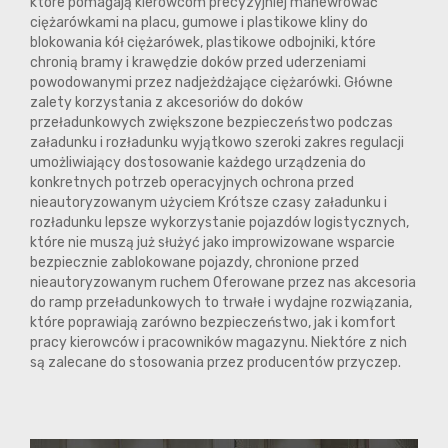
które pomagają kierowcom precyzyjniej manewrować
ciężarówkami na placu, gumowe i plastikowe kliny do
blokowania kół ciężarówek, plastikowe odbojniki, które
chronią bramy i krawędzie doków przed uderzeniami
powodowanymi przez nadjeżdżające ciężarówki. Główne
zalety korzystania z akcesoriów do doków
przeładunkowych zwiększone bezpieczeństwo podczas
załadunku i rozładunku wyjątkowo szeroki zakres regulacji
umożliwiający dostosowanie każdego urządzenia do
konkretnych potrzeb operacyjnych ochrona przed
nieautoryzowanym użyciem Krótsze czasy załadunku i
rozładunku lepsze wykorzystanie pojazdów logistycznych,
które nie muszą już służyć jako improwizowane wsparcie
bezpiecznie zablokowane pojazdy, chronione przed
nieautoryzowanym ruchem Oferowane przez nas akcesoria
do ramp przeładunkowych to trwałe i wydajne rozwiązania,
które poprawiają zarówno bezpieczeństwo, jak i komfort
pracy kierowców i pracowników magazynu. Niektóre z nich
są zalecane do stosowania przez producentów przyczep.