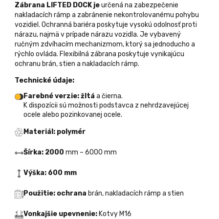
Zábrana LIFTED DOCK je
určená na zabezpečenie
nakladacích rámp a zabránenie nekontrolovanému pohybu
vozidiel. Ochranná bariéra poskytuje vysokú odolnosť proti
nárazu, najmä v prípade nárazu vozidla. Je vybavený
ručným zdvíhacím mechanizmom, ktorý sa jednoducho a
rýchlo ovláda. Flexibilná zábrana poskytuje vynikajúcu
ochranu brán, stien a nakladacích rámp.
Technické údaje:
Farebné verzie: žltá
a čierna.
K dispozícii sú možnosti podstavca z nehrdzavejúcej
ocele alebo pozinkovanej ocele.
Materiál: polymér
Šírka: 2000
mm – 6000 mm
Výška: 600 mm
Použitie: ochrana
brán, nakladacích rámp a stien
Vonkajšie upevnenie:
Kotvy M16