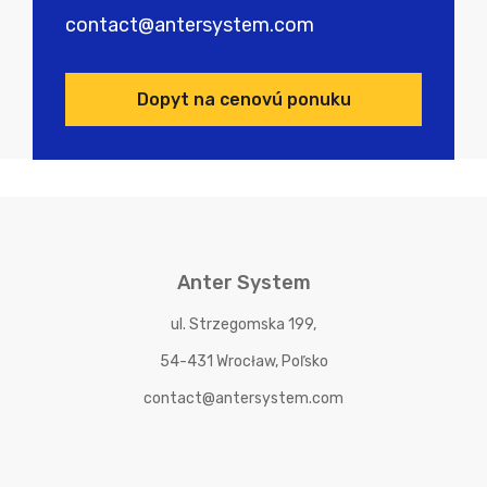
contact@antersystem.com
Dopyt na cenovú ponuku
Anter System
ul. Strzegomska 199,
54-431 Wrocław, Poľsko
contact@antersystem.com