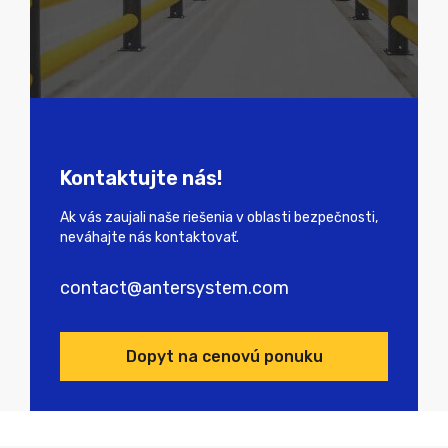
Kontaktujte nás!
Ak vás zaujali naše riešenia v oblasti bezpečnosti,
neváhajte nás kontaktovať.
contact@antersystem.com
Dopyt na cenovú ponuku