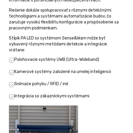
informácie o potenciálnych nebezpečenstvách.
Riešenie dokáže spolupracovať s rôznymi detekčnými
technológiami a systémami automatizácie budov, čo
zaručuje vysokú flexibilitu konfigurácie a prispôsobenie sa
pracovným podmienkam.
Stĺpik PA LED so systémom Sense&Warn môže byť
vybavený rôznymi metódami detekcie a integrácie
vrátane:
Polohovacie systémy UWB (Ultra-Wideband)
Kamerové systémy založené na umelej inteligencii
Snímače pohybu / RFID / iné
Integrácia so zákazníckymi systémami