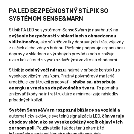
PA LED BEZPEČNOSTNÝ STĹPIK SO
SYSTÉMOM SENSE&WARN
Stĺpik PA LED so systémom Sense&Warn je navrhnutý na
zvýšenie bezpečnosti v oblastiach s obmedzenou
viditeľnosťou,
ako sú križovatky dopravných trás, výjazdy
z uličiek alebo zóny s bránou. Riešenie podporuje organizáciu
dopravy v skladoch a výrobných prevádzkach a znižuje
riziko kolízií medzi vysokozdvižnými vozíkmi a chodcami.
Stĺpik je
odolný voči nárazu,
najmä v prípade kontaktu s
vysokozdvižným vozíkom. Pružný polymérový materiál
umožňuje konštrukcii pracovať –
ohýba sa, absorbuje
energiu a vracia sa do pôvodného tvaru.
To pomáha
znižovať škody na infraštruktúre a minimalizuje následky
prípadných kolízií.
Systém Sense&Warn rozpozná blížiace sa vozidlá a
automaticky aktivuje svetelnú signalizáciu LED,
čím varuje
chodcov skôr, ako sa vysokozdvižný vozík objaví v ich
zornom poli.
Používatelia tak dostanú okamžité