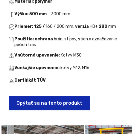
Materiál: polymér
Výška: 500 mm
– 3000 mm
Priemer: 125 /
160 / 200 mm,
verzia
HD+
280
mm
Použitie: ochrana
brán, stĺpov, stien a označovanie
peších trás
Vnútorné upevnenie:
Kotvy M30
Vonkajšie upevnenie:
kotvy M12, M16
Certifikát TÜV
Opýtať sa na tento produkt