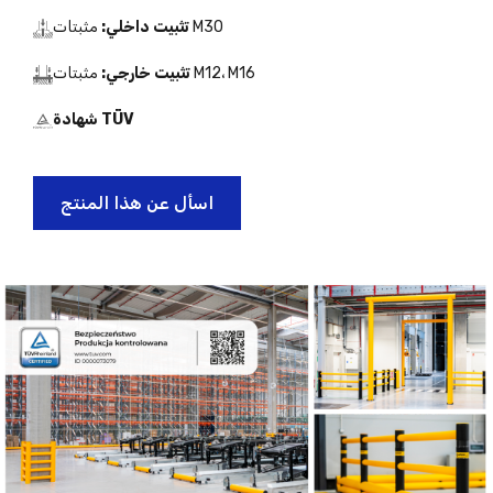
مثبتات M30
تثبيت داخلي:
مثبتات M12، M16
تثبيت خارجي:
شهادة TÜV
اسأل عن هذا المنتج