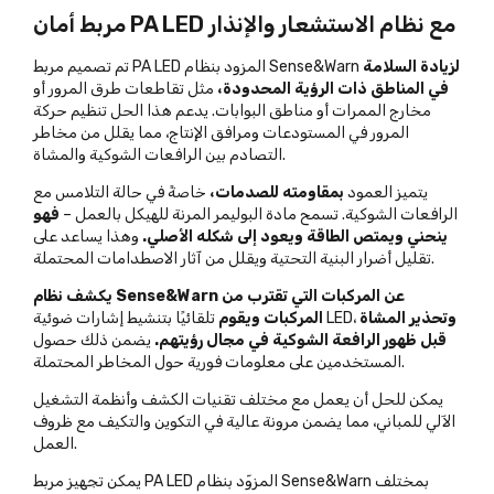
مربط أمان PA LED مع نظام الاستشعار والإنذار
لزيادة السلامة
تم تصميم مربط PA LED المزود بنظام Sense&Warn
في المناطق ذات الرؤية المحدودة،
مثل تقاطعات طرق المرور أو
مخارج الممرات أو مناطق البوابات. يدعم هذا الحل تنظيم حركة
المرور في المستودعات ومرافق الإنتاج، مما يقلل من مخاطر
التصادم بين الرافعات الشوكية والمشاة.
يتميز العمود
بمقاومته للصدمات،
خاصةً في حالة التلامس مع
الرافعات الشوكية. تسمح مادة البوليمر المرنة للهيكل بالعمل –
فهو
ينحني ويمتص الطاقة ويعود إلى شكله الأصلي.
وهذا يساعد على
تقليل أضرار البنية التحتية ويقلل من آثار الاصطدامات المحتملة.
يكشف نظام Sense&Warn عن المركبات التي تقترب من
وتحذير المشاة
تلقائيًا بتنشيط إشارات ضوئية LED،
المركبات ويقوم
قبل ظهور الرافعة الشوكية في مجال رؤيتهم.
يضمن ذلك حصول
المستخدمين على معلومات فورية حول المخاطر المحتملة.
يمكن للحل أن يعمل مع مختلف تقنيات الكشف وأنظمة التشغيل
الآلي للمباني، مما يضمن مرونة عالية في التكوين والتكيف مع ظروف
العمل.
يمكن تجهيز مربط PA LED المزوّد بنظام Sense&Warn بمختلف