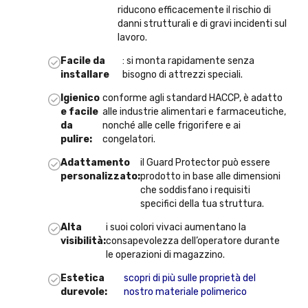
riducono efficacemente il rischio di
danni strutturali e di gravi incidenti sul
lavoro.
Facile da
: si monta rapidamente senza
installare
bisogno di attrezzi speciali.
Igienico
conforme agli standard HACCP, è adatto
e facile
alle industrie alimentari e farmaceutiche,
da
nonché alle celle frigorifere e ai
pulire:
congelatori.
Adattamento
il Guard Protector può essere
personalizzato:
prodotto in base alle dimensioni
che soddisfano i requisiti
specifici della tua struttura.
Alta
i suoi colori vivaci aumentano la
visibilità:
consapevolezza dell’operatore durante
le operazioni di magazzino.
Estetica
scopri di più sulle proprietà del
durevole:
nostro materiale polimerico