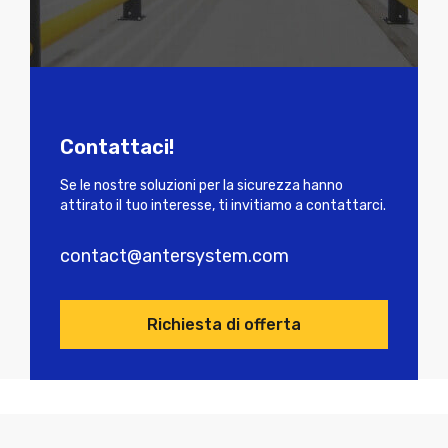
Contattaci!
Se le nostre soluzioni per la sicurezza hanno
attirato il tuo interesse, ti invitiamo a contattarci.
contact@antersystem.com
Richiesta di offerta