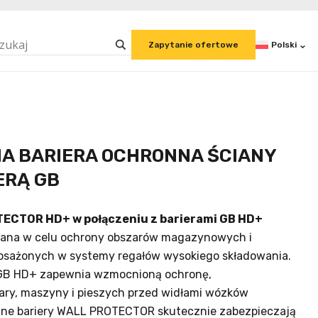
Polski
Zapytanie ofertowe
A BARIERA OCHRONNA ŚCIANY
ERĄ GB
TECTOR HD+ w połączeniu z barierami GB HD+
wana w celu ochrony obszarów magazynowych i
sażonych w systemy regałów wysokiego składowania.
 GB HD+ zapewnia wzmocnioną ochronę,
ary, maszyny i pieszych przed widłami wózków
zne bariery WALL PROTECTOR skutecznie zabezpieczają