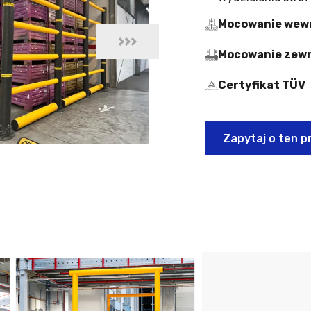
Mocowanie wew
Mocowanie zew
Certyfikat TÜV
Zapytaj o ten p