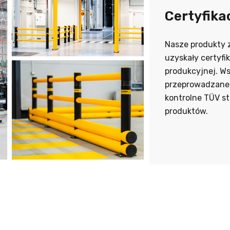
Certyfika
Nasze produkty 
uzyskały certyfi
produkcyjnej. Ws
przeprowadzane 
kontrolne TÜV s
produktów.