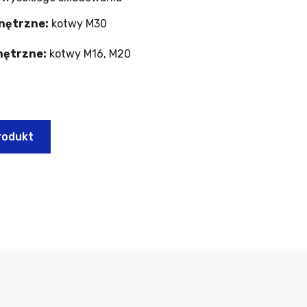
nętrzne:
kotwy M30
nętrzne:
kotwy M16, M20
rodukt