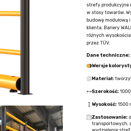
strefy produkcyjne
w stosy towarów. Wy
budowę modułową i
klienta. Bariery W
różnych wysokościac
przez TÜV.
Dane techniczne:
Wersje koloryst
Materiał:
tworzy
Szerokość:
1000
Wysokość:
1500 
Zastosowanie:
o
transportowych,
wydzielenie stre