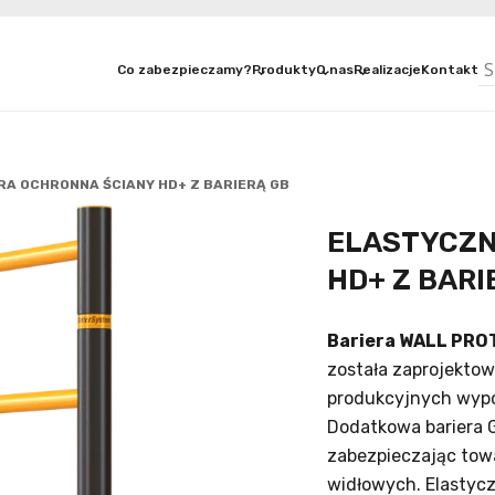
Co zabezpieczamy?
Produkty
O nas
Realizacje
Kontakt
A OCHRONNA ŚCIANY HD+ Z BARIERĄ GB
ELASTYCZN
HD+ Z BARI
Bariera WALL PRO
została zaprojekto
produkcyjnych wypo
Dodatkowa bariera
zabezpieczając tow
widłowych. Elastyc