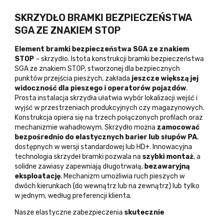
SKRZYDŁO BRAMKI BEZPIECZEŃSTWA
SGA ZE ZNAKIEM STOP
Element bramki bezpieczeństwa SGA ze znakiem
STOP
– skrzydło. Istota konstrukcji bramki bezpieczeństwa
SGA ze znakiem STOP, stworzonej dla bezpiecznych
punktów przejścia pieszych, zakłada
jeszcze większą jej
widoczność dla pieszego i operatorów pojazdów
.
Prosta instalacja skrzydła ułatwia wybór lokalizacji wejść i
wyjść w przestrzeniach produkcyjnych czy magazynowych.
Konstrukcja opiera się na trzech połączonych profilach oraz
mechanizmie wahadłowym. Skrzydło można
zamocować
bezpośrednio do elastycznych barier lub słupów PA
,
dostępnych w wersji standardowej lub HD+. Innowacyjna
technologia skrzydeł bramki pozwala na
szybki montaż
, a
solidne zawiasy zapewniają długotrwałą,
bezawaryjną
eksploatację
. Mechanizm umożliwia ruch pieszych w
dwóch kierunkach (do wewnątrz lub na zewnątrz) lub tylko
w jednym, według preferencji klienta.
Nasze elastyczne zabezpieczenia
skutecznie