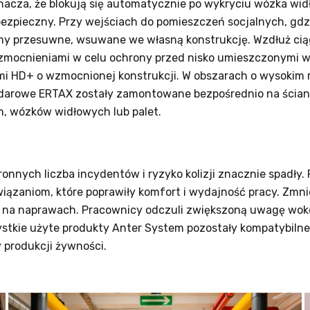
za, że blokują się automatycznie po wykryciu wózka widło
 bezpieczny. Przy wejściach do pomieszczeń socjalnych, gdz
my przesuwne, wsuwane we własną konstrukcję. Wzdłuż ci
wzmocnieniami w celu ochrony przed nisko umieszczonymi 
ami HD+ o wzmocnionej konstrukcji. W obszarach o wysokim 
 udarowe ERTAX zostały zamontowane bezpośrednio na ścian
, wózków widłowych lub palet.
nnych liczba incydentów i ryzyko kolizji znacznie spadły. P
zaniom, które poprawiły komfort i wydajność pracy. Zmniej
ić na naprawach. Pracownicy odczuli zwiększoną uwagę wokó
ystkie użyte produkty Anter System pozostały kompatybiln
 produkcji żywności.