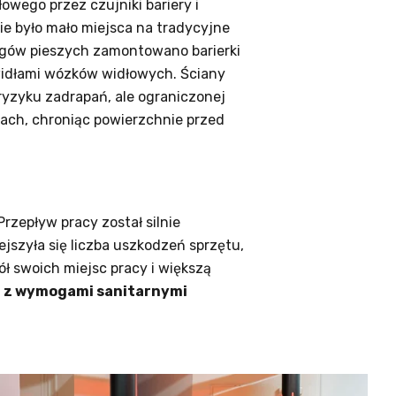
wego przez czujniki bariery i
ie było mało miejsca na tradycyjne
ągów pieszych zamontowano barierki
widłami wózków widłowych. Ściany
ryzyku zadrapań, ale ograniczonej
ach, chroniąc powierzchnie przed
rzepływ pracy został silnie
szyła się liczba uszkodzeń sprzętu,
ł swoich miejsc pracy i większą
e
z wymogami sanitarnymi