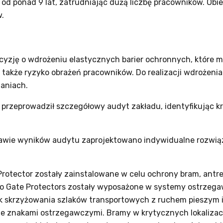
od ponad 9 lat, zatrudniając dużą liczbę pracowników. Obie
.
cyzję o wdrożeniu elastycznych barier ochronnych, które m
 także ryzyko obrażeń pracowników. Do realizacji wdrożeni
zaniach.
 przeprowadził szczegółowy audyt zakładu, identyfikując 
wie wyników audytu zaprojektowano indywidualne rozwiąz
rotector zostały zainstalowane w celu ochrony bram, antreso
wo Gate Protectors zostały wyposażone w systemy ostrzega
 skrzyżowania szlaków transportowych z ruchem pieszym i 
ze znakami ostrzegawczymi. Bramy w krytycznych lokaliza