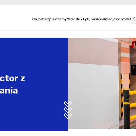
Co zabezpieczamy?
Produkty
O nas
Realizacje
Kontakt
ctor z
ania