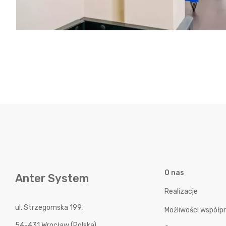
O nas
Anter System
Realizacje
ul. Strzegomska 199,
Możliwości współp
54-431 Wrocław (Polska)