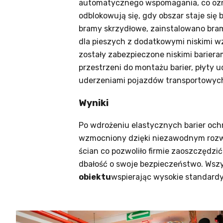
automatycznego wspomagania, co oznac
odblokowują się, gdy obszar staje się
bramy skrzydłowe, zainstalowano bra
dla pieszych z dodatkowymi niskimi 
zostały zabezpieczone niskimi barier
przestrzeni do montażu barier, płyty
uderzeniami pojazdów transportowych
Wyniki
Po wdrożeniu elastycznych barier ochro
wzmocniony dzięki niezawodnym rozwią
ścian co pozwoliło firmie zaoszczędz
dbałość o swoje bezpieczeństwo. Wsz
obiektu
wspierając wysokie standardy