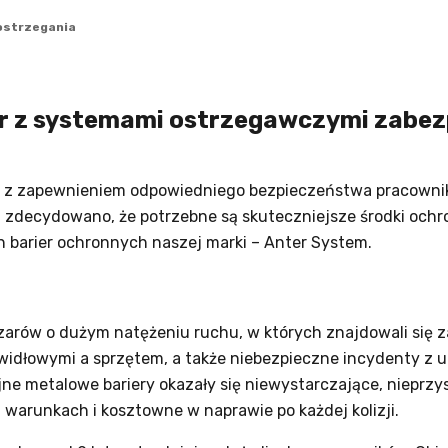
ostrzegania
r z systemami ostrzegawczymi zabez
ię z zapewnieniem odpowiedniego bezpieczeństwa pracownikó
ch zdecydowano, że potrzebne są skuteczniejsze środki oc
h barier ochronnych naszej marki – Anter System.
zarów o dużym natężeniu ruchu, w których znajdowali się za
widłowymi a sprzętem, a także niebezpieczne incydenty z 
jne metalowe bariery okazały się niewystarczające, nieprz
warunkach i kosztowne w naprawie po każdej kolizji.