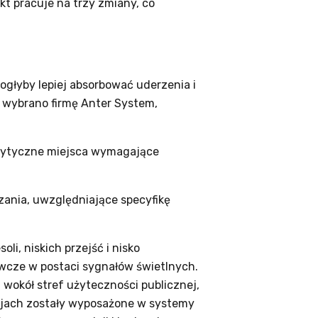
kt pracuje na trzy zmiany, co
ogłyby lepiej absorbować uderzenia i
a wybrano firmę Anter System,
krytyczne miejsca wymagające
ania, uwzględniające specyfikę
li, niskich przejść i nisko
wcze w postaci sygnałów świetlnych.
wokół stref użyteczności publicznej,
cjach zostały wyposażone w systemy