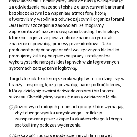
doświadczenie! Chcielibyśmy wyrazić naszą wdzięczność
za odwiedzenie naszego stoiska z
elastycznymi barierami
bezpieczeństwa i za wspaniałą atmosferę, którą
stworzyliśmy wspólnie z odwiedzającymi i organizatorami.
Jesteśmy szczególnie zadowoleni, że mogliśmy
zaprezentować nasze
rozwiązania Loading Technology
,
które nie są jeszcze powszechnie znane na rynku, ale
znacznie usprawniają procesy przeładunkowe. Jako
producent podpór bezpieczeństwa i ręcznych blokad kół
promujemy kulturę bezpiecznej pracy i inteligentne
wykorzystanie narzędzi dostępnych w zintegrowanych
systemach zarządzania logistyką.
Targi takie jak te oferują szeroki wgląd w to, co dzieje się w
branży – inspirują, łączą i pozwalają nam spotkać liderów,
którzy dzielą się swoimi doświadczeniami i historiami
sukcesu. Chcielibyśmy wyrazić naszą wdzięczność dla:
Rozmowy o trudnych procesach pracy, które wymagają
zbyt dużego wysiłku umysłowego – refleksja
zainspirowana przez eksperta akademickiego, którego
spotkaliśmy podczas wydarzenia.
Ciekawość i uczciwe podejście innych firm, nawet