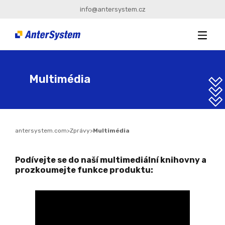
info@antersystem.cz
Multimédia
antersystem.com
>
Zprávy
>
Multimédia
Podívejte se do naší multimediální knihovny a
prozkoumejte funkce produktu: