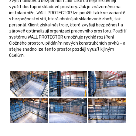
zvýšit celkovou bezpečnost, ale také co nejefektivněji
využít dostupné skladové prostory. Jak je znázorněno na
instalaci níže, WALL PROTECTOR lze použít také ve variantě
s bezpečnostní sítí, která chrání jak skladované zboží, tak
personál. Klient získal nástroje, které zvyšují bezpečnost a
zároveň optimalizují organizaci pracovního prostoru. Použití
systému WALL PROTECTOR umožňuje rychlé rozšíření
úložného prostoru přidáním nových konstrukčních prvků – a
stejně snadno lze tento prostor později využít k jiným
účelům.