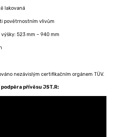
utě lakovaná
ti povětrnostním vlivům
í výšky: 523 mm – 940 mm
n
kováno nezávislým certifikačním orgánem TÜV.
 podpěra přívěsu JST.R: