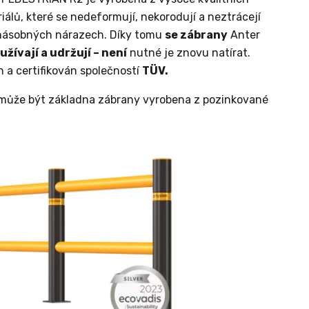
álů, které se nedeformují, nekorodují a neztrácejí
enásobných nárazech. Díky tomu
se zábrany
Anter
ívají a udržují – není
nutné je znovu natírat.
n a certifikován společností
TÜV.
 může být základna zábrany vyrobena z pozinkované