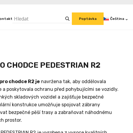
ontakt
Čeština
Poptávka
RO CHODCE PEDESTRIAN R2
 pro chodce R2 je
navržena tak, aby oddělovala
 a poskytovala ochranu před pohybujícími se vozidly.
kých skladových vozidel a zajišťuje bezpečné
ulární konstrukce umožňuje spojovat zábrany
at bezpečné pěší trasy a zabraňovat náhodnému
h prostor.
 PEDESTRIAN R2 je vyrobena z vysoce kvalitních