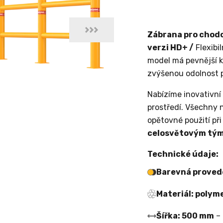
Zábrana pro chodc
verzi HD+ /
Flexibi
model má pevnější k
zvýšenou odolnost pr
Nabízíme inovativní
prostředí. Všechny 
opětovné použití při
celosvětovým tým
Technické údaje:
Barevná provede
Materiál: polym
Šířka: 500 mm
–