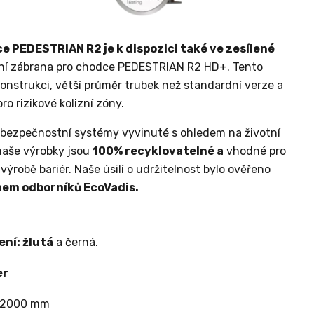
e PEDESTRIAN R2 je k dispozici také ve zesílené
lní zábrana pro chodce PEDESTRIAN R2 HD+. Tento
onstrukci, větší průměr trubek než standardní verze a
o rizikové kolizní zóny.
 bezpečnostní systémy vyvinuté s ohledem na životní
naše výrobky jsou
100% recyklovatelné a
vhodné pro
 výrobě bariér. Naše úsilí o udržitelnost bylo ověřeno
em odborníků EcoVadis.
ní: žlutá
a černá.
er
 2000 mm