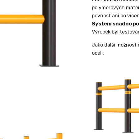
polymerových materi
pevnost ani po víc
System snadno použ
Výrobek byl testová
Jako další možnost
oceli.