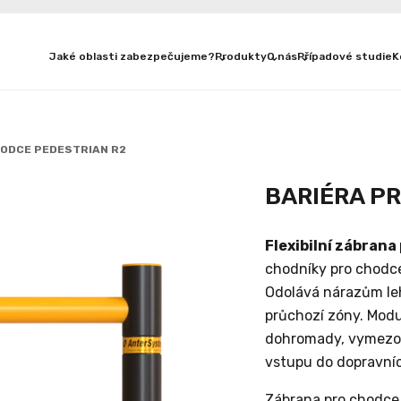
Jaké oblasti zabezpečujeme?
Produkty
O nás
Případové studie
K
HODCE PEDESTRIAN R2
BARIÉRA P
Flexibilní zábrana
chodníky pro chodce
Odolává nárazům leh
průchozí zóny. Mod
dohromady, vymezov
vstupu do dopravníc
Zábrana pro chodce