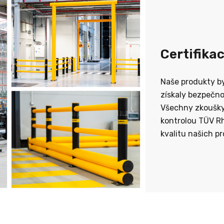
Certifika
Naše produkty by
získaly bezpečnos
Všechny zkoušky
kontrolou TÜV Rh
kvalitu našich p