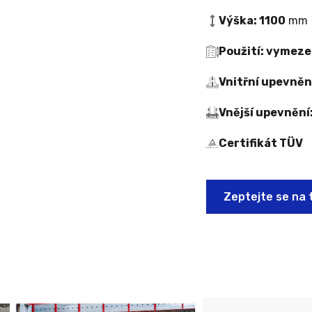
Výška: 1100
mm
Použití: vymeze
Vnitřní upevněn
Vnější upevnění
Certifikát TÜV
Zeptejte se na 