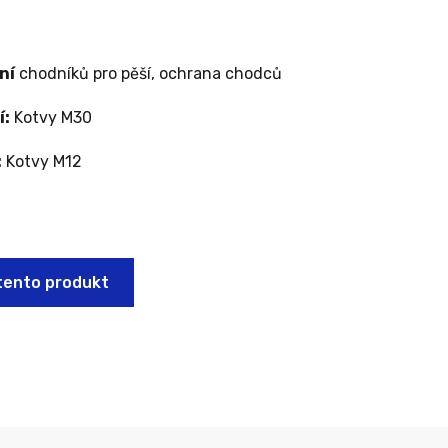
ní
chodníků pro pěší, ochrana chodců
í:
Kotvy M30
:
Kotvy M12
tento produkt